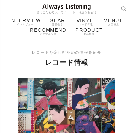
音にこだわる人、モノ、コト、場所をお届け
INTERVIEW
GEAR
VINYL
VENUE
インタビュー
音響機器
レコード情報
お店特集
RECOMMEND
PRODUCT
おすすめ記事
製品情報
レコード
プレーヤー
音質
スピーカー
レコードを楽しむための情報を紹介
ジャケット
bluetooth
アルバム
レコード情報
レコード針