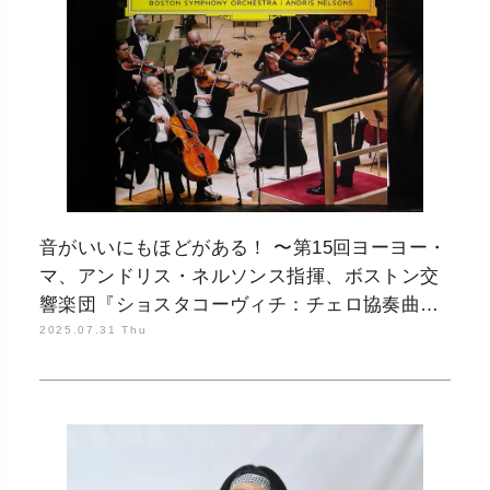
音がいいにもほどがある！ 〜第15回ヨーヨー・
マ、アンドリス・ネルソンス指揮、ボストン交
響楽団『ショスタコーヴィチ：チェロ協奏曲第1
番・2番』
2025.07.31 Thu