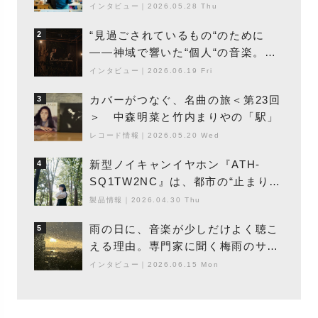
エントの巨匠”が明かす創作の原点
インタビュー
｜
2026.05.28 Thu
と、「動き」に満ちた最新作の背景
“見過ごされているもの“のために
2
――神域で響いた“個人“の音楽。冥
丁の『赤城 夜神楽』をレポート
インタビュー
｜
2026.06.19 Fri
カバーがつなぐ、名曲の旅＜第23回
3
＞ 中森明菜と竹内まりやの「駅」
レコード情報
｜
2026.05.20 Wed
新型ノイキャンイヤホン『ATH-
4
SQ1TW2NC』は、都市の“止まり
木”になり得るーシンガーソングライ
製品情報
｜
2026.04.30 Thu
ター浮（Buoy）
雨の日に、音楽が少しだけよく聴こ
5
える理由。専門家に聞く梅雨のサウ
ンドスケープ
インタビュー
｜
2026.06.15 Mon