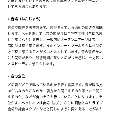
と聞き疲れてしてきますので高音域をソフトにチューニング
してある場合もあります。
音場（おんじょう）
音の空間性を表す言葉で、音が鳴っている場所の広さを意味
します。ヘッドホンでは音の広がり具合や空間性（音に包ま
れた感じなど）を表し、一般的にオープンエアー型は広く、
密閉型は狭く感じます。またインナーイヤーよりも耳栓型の
方が狭く感じることが多いと言われています。音の響きかた
にも関係があり、残響時間が長いと広がりを感じ、一方短い
とスピーディに感じられます。
音の定位
どの音がどこで鳴っているのかを表す言葉です。音が鳴る方
向が右なのか左なのか、前方から聞こえるのか頭上から聞こ
えるのか、などが音の定位を示していることになります。定
位がよいヘッドホンは音場（広さ）さらに明確となりライブ
会場や録音スタジオなどと同じにように聞こえることがあり