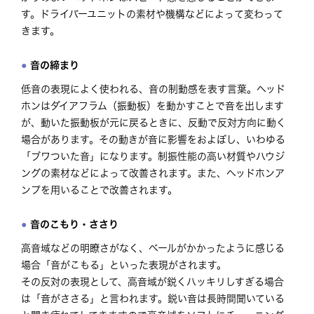
す。ドライバーユニットの素材や機構などによって変わって
きます。
音の締まり
低音の表現によく使われる、音の制動感を表す言葉。ヘッド
ホンはダイアフラム（振動板）を動かすことで音を出します
が、動いた振動板が元に戻るときに、反動で反対方向に動く
場合があります。その動きが音に影響をおよぼし、いわゆる
「ブワついた音」になります。制振性能の高い材質やハウジ
ングの素材などによって改善されます。また、ヘッドホンア
ンプを用いることで改善されます。
音のこもり・ささり
高音域などの明瞭さがなく、ベールがかかったように感じる
場合「音がこもる」といった表現がされます。
その反対の表現として、高音域が鋭くハッキリしすぎる場合
は「音がささる」と言われます。鋭い音は長時間聞いている