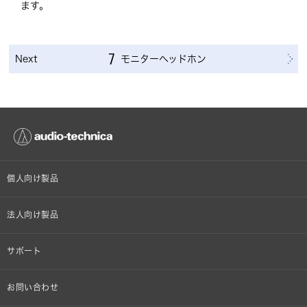
ます。
Next
7
モニターヘッドホン
個人向け製品
オンラインストア限定
法人向け製品
ヘッドホン
設備音響機器
サポート
イヤホン
カラオケ機器製品
個人向け製品サポート
お問い合わせ
マイクロホン