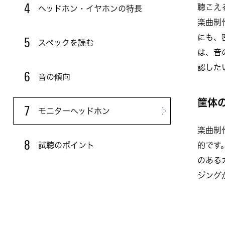
聴こえ
4
ヘッドホン・イヤホンの特長
楽曲制
にも、
5
スペックを読む
は、音
認した
6
音の傾向
筐体
7
モニターヘッドホン
楽曲制
8
試聴のポイント
的です
のある
ジング