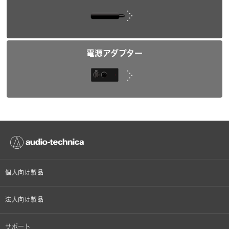
電源アダプター
個人向け製品
オンラインストア限定
法人向け製品
ヘッドホン
設備音響機器
サポート