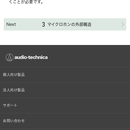
くことが必要です。
Next
3
マイクロホンの外部構造
個人向け製品
オンラインストア限定
法人向け製品
ヘッドホン
設備音響機器
サポート
イヤホン
カラオケ機器製品
個人向け製品サポート
お問い合わせ
マイクロホン