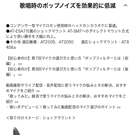
歌唱時のポップノイズを効果的に低減
●コンデンサー型マイクロホン使用時のヘッドホンカラオケに最適。
●AT-ESA7付属のショックマウント AT-SM7へのダイレクトマウント方式
により使い勝手を大幅に向上。
●その他 適応機種：
AT2035
、
AT2050
　　適応ショックマウント：
AT8
458a
【初心者向け】第7回マイクの選び方と使い方「ポップフィルターとは（前
編）」
 >>
【初心者向け】第8回マイクの選び方と使い方「ポップフィルターとは（後
編）」
 >>
動画撮影やライブ配信・音声配信に使うマイクの悩みとその解決、おすす
めマイクをご紹介
 >>
「歌ってみた」録音で使うマイクの悩みとその解決、おすすめマイクをご
紹介
 >>
・
歌い手デビューに！歌ってみた動画配信のマイク選びのポイント
 >>
＜取り付けイメージ：ショックマウント＞