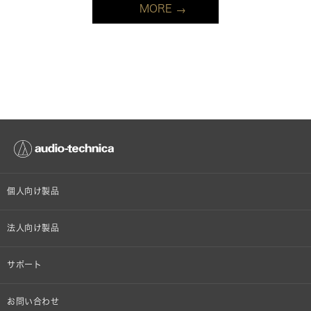
MORE
個人向け製品
オンラインストア限定
法人向け製品
ヘッドホン
設備音響機器
サポート
イヤホン
カラオケ機器製品
個人向け製品サポート
お問い合わせ