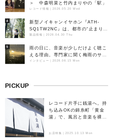
＞ 中森明菜と竹内まりやの「駅」
レコード情報
｜
2026.05.20 Wed
4
新型ノイキャンイヤホン『ATH-
SQ1TW2NC』は、都市の“止まり
木”になり得るーシンガーソングラ
製品情報
｜
2026.04.30 Thu
イター浮（Buoy）
5
雨の日に、音楽が少しだけよく聴こ
える理由。専門家に聞く梅雨のサウ
ンドスケープ
インタビュー
｜
2026.06.15 Mon
PICKUP
レコード片手に銭湯へ。持
ち込みOKの錦糸町「黄金
湯」で、風呂と音楽を裸で
浴びる
お店特集｜2025.10.13 Mon