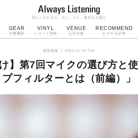
音にこだわる人、モノ、コト、場所をお届け
GEAR
VINYL
VENUE
RECOMMEND
音響機器
レコード情報
お店特集
おすすめ記事
スピーカー
ジャケット
bluetooth
アルバム
製品情報
｜
2022.11.29 Tue
ッジ
マイク
ターンテーブル
Audio-Technica
け】第7回マイクの選び方と
プフィルターとは（前編）」