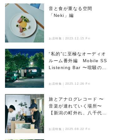
音と食が重なる空間
「Neki」編
お店特集｜2023.12.15 Fri
“私的”に至極なオーディオ
ルーム番外編 Mobile SS
Listening Bar 〜喧騒のな
かで音楽とお酒を楽しめ
る、新たなオアシス〜
お店特集｜2025.12.26 Fri
旅とアナログレコード 〜
音楽が連れていく場所〜
【新潟の町外れ、八千代マ
ンション】編
お店特集｜2025.08.22 Fri