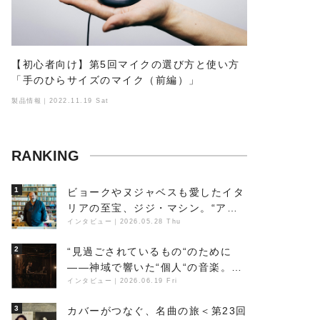
【初心者向け】第5回マイクの選び方と使い方
「手のひらサイズのマイク（前編）」
製品情報｜2022.11.19 Sat
RANKING
1
ビョークやヌジャベスも愛したイタ
リアの至宝、ジジ・マシン。“アン
ビエントの巨匠”が明かす創作の原
インタビュー
｜
2026.05.28 Thu
点と、「動き」に満ちた最新作の背
2
“見過ごされているもの“のために
景
――神域で響いた“個人“の音楽。冥
丁の『赤城 夜神楽』をレポート
インタビュー
｜
2026.06.19 Fri
3
カバーがつなぐ、名曲の旅＜第23回