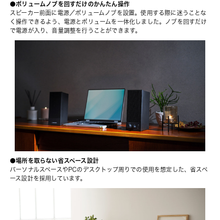
●ボリュームノブを回すだけのかんたん操作
スピーカー前⾯に電源／ボリュームノブを設置。使⽤する際に迷うことな
く操作できるよう、電源とボリュームを⼀体化しました。ノブを回すだけ
で電源が⼊り、⾳量調整を⾏うことができます。
●場所を取らない省スペース設計
パーソナルスペースやPCのデスクトップ周りでの使⽤を想定した、省スペ
ース設計を採⽤しています。