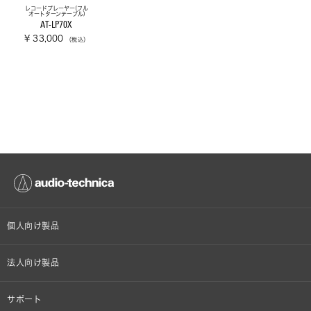
レコードプレーヤー(フル
オートターンテーブル)
AT-LP70X
¥ 33,000
（税込）
個人向け製品
オンラインストア限定
法人向け製品
ヘッドホン
設備音響機器
サポート