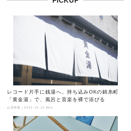
PICKUP
レコード片手に銭湯へ。持ち込みOKの錦糸町
「黄金湯」で、風呂と音楽を裸で浴びる
お店特集｜2025.10.13 Mon