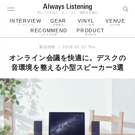
音にこだわる人、モノ、コト、場所をお届け
INTERVIEW
GEAR
VINYL
VENUE
インタビュー
音響機器
レコード情報
お店特集
RECOMMEND
PRODUCT
おすすめ記事
製品情報
レコード
プレーヤー
音質
スピーカー
製品情報
｜
2026.01.22 Thu
ジャケット
bluetooth
アルバム
オンライン会議を快適に。デスクの
レコード針
音環境を整える小型スピーカー3選