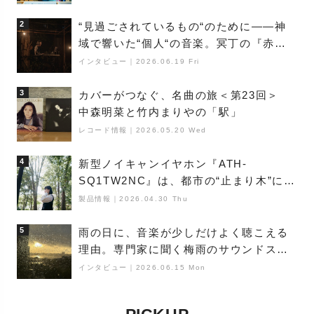
満ちた最新作の背景
2
“見過ごされているもの“のために――神
域で響いた“個人“の音楽。冥丁の『赤城
夜神楽』をレポート
インタビュー
｜
2026.06.19 Fri
3
カバーがつなぐ、名曲の旅＜第23回＞
中森明菜と竹内まりやの「駅」
レコード情報
｜
2026.05.20 Wed
4
新型ノイキャンイヤホン『ATH-
SQ1TW2NC』は、都市の“止まり木”にな
り得るーシンガーソングライター浮
製品情報
｜
2026.04.30 Thu
（Buoy）
5
雨の日に、音楽が少しだけよく聴こえる
理由。専門家に聞く梅雨のサウンドス
ケープ
インタビュー
｜
2026.06.15 Mon