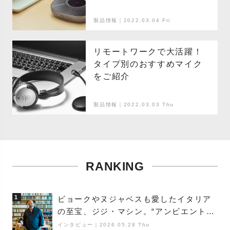
製品情報｜2022.03.04 Fri
リモートワークで大活躍！
タイプ別のおすすめマイク
をご紹介
製品情報｜2022.03.03 Thu
RANKING
1
ビョークやヌジャベスも愛したイタリア
の至宝、ジジ・マシン。“アンビエントの
巨匠”が明かす創作の原点と、「動き」に
インタビュー
｜
2026.05.28 Thu