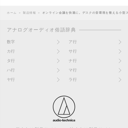
ホーム
＞
製品情報
＞
オンライン会議を快適に。デスクの音環境を整える小型ス
アナログオーディオ俗語辞典
数字
ア行
10インチ
RPM(33,45)
カ行
サ行
12インチシングル
アイソレーター
書き込み
サイン
タ行
ナ行
4チャンネル
赤盤
歌詞カード
サンプラー
ターンテーブル
アセテート盤
2枚使い
ハ行
マ行
歌詞記載ジャケット
CDJ
ダイカット
頭出し
New（レコードコンディショ
ガチャ盤
ハウリング
シールド盤
マスターテンポ
ン）
ヤ行
ラ行
ダイナフレックス
EPアダプター
カットアウト
剥がれ
重量盤
マスターボリューム
New（カバーコンディショ
ダブルジャケット
汚れ
EPレコード
ライナー / ライナーノーツ
ン）
カットイン
バックスピン
シュリンク / シュリンク付き
マスタリング
チャンネル
イコライザー / EQ
ラッカー盤
角折れ / 角潰れ
パテントスリーブ
シュリンク残存
マトリックス番号
チリノイズ
インシュレーター
リイシュー / 再発
壁（壁レコ）
バトルDJ
白盤
未開封
テープ
インナースリーブ
リミックス
紙ジャケ
バトルブレイクス
針圧
ミキサー
DJコントローラー
ウォーターダメージ
ループ
カラー盤
針飛び
スクラッチ
耳
Discogs（ディスコグス）
内袋
ループ溝/ロックド・グルーヴ/
ガリ
盤反り
スタビライザー
M / NM（レコードコンディ
ループ集
出音
EX（レコードコンディショ
ション）