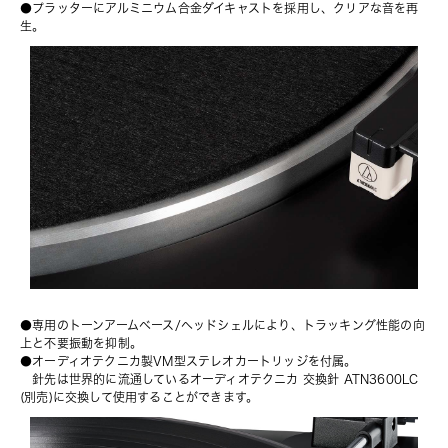
●プラッターにアルミニウム合金ダイキャストを採用し、クリアな音を再
生。
●専用のトーンアームベース/ヘッドシェルにより、トラッキング性能の向
上と不要振動を抑制。
●オーディオテクニカ製VM型ステレオカートリッジを付属。
　針先は世界的に流通しているオーディオテクニカ 
交換針 ATN3600LC
(別売)に交換して使用することができます。