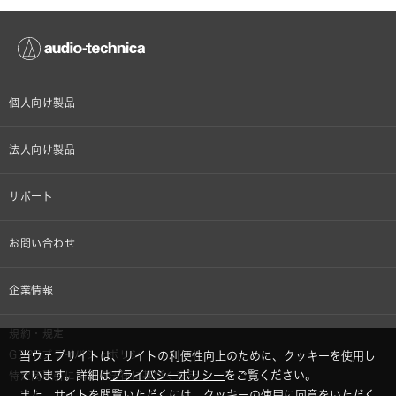
個人向け製品
オンラインストア限定
法人向け製品
ヘッドホン
設備音響機器
サポート
イヤホン
カラオケ機器製品
個人向け製品サポート
お問い合わせ
マイクロホン
産業用クリーニング製品
法人向け製品サポート
その他、メディア 取材関連等のお問い合わせ
企業情報
アナログ
OEM/ODM
Global Support
株式会社オーディオテクニカ
規約・規定
AVアクセサリー
半導体レーザー応用製品
GDPRプライバシーポリシー
当ウェブサイトは、サイトの利便性向上のために、クッキーを使用し
採用情報
ています。詳細は
プライバシーポリシー
をご覧ください。
特定商取引に関する法律に基づく表示
車載製品
また、サイトを閲覧いただくには、クッキーの使用に同意をいただく