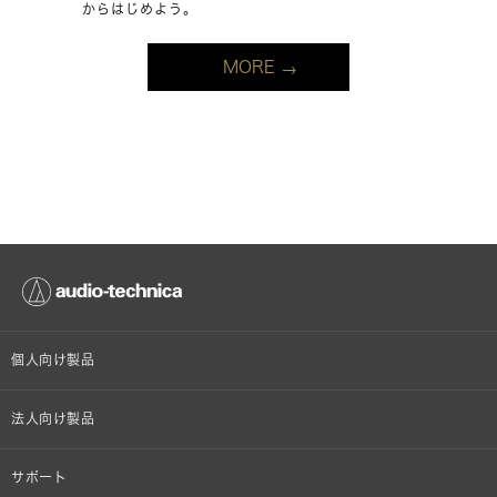
からはじめよう。
MORE
個人向け製品
オンラインストア限定
法人向け製品
ヘッドホン
設備音響機器
サポート