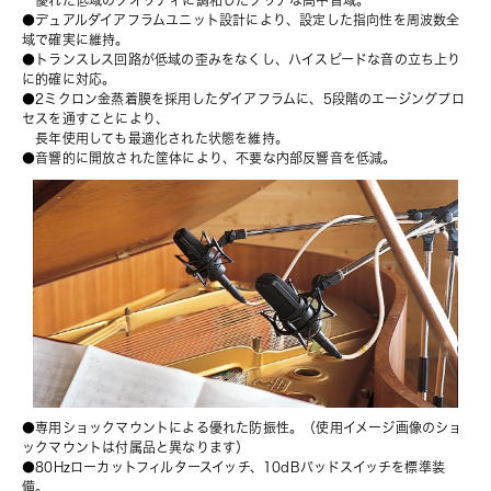
　優れた低域のクオリティに調和したクリアな高中音域。
●デュアルダイアフラムユニット設計により、設定した指向性を周波数全
域で確実に維持。
●トランスレス回路が低域の歪みをなくし、ハイスピードな音の立ち上り
に的確に対応。
●2ミクロン金蒸着膜を採用したダイアフラムに、5段階のエージングプロ
セスを通すことにより、
　長年使用しても最適化された状態を維持。
●音響的に開放された筐体により、不要な内部反響音を低減。
●専用ショックマウントによる優れた防振性。（使用イメージ画像のショ
ックマウントは付属品と異なります）
●80Hzローカットフィルタースイッチ、10dBパッドスイッチを標準装
備。