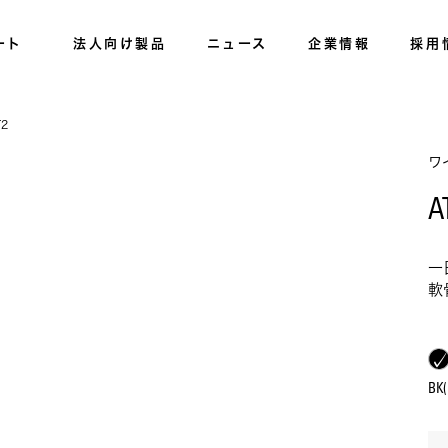
ート
法人向け製品
ニュース
企業情報
採用
T2
ワ
A
一
軟
B