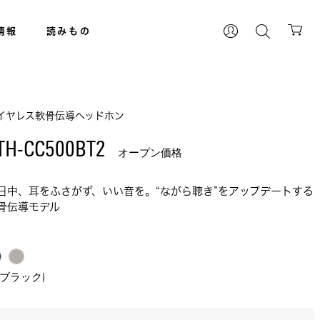
情報
読みもの
イヤレス軟骨伝導ヘッドホン
TH-CC500BT2 
オープン価格
日中、耳をふさがず、いい音を。“ながら聴き”をアップデートする
骨伝導モデル
K(ブラック)