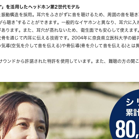
*」を活用したヘッドホン第2世代モデル
た振動構造を採用。耳穴をふさがずに音を聴けるため、周囲の音を聴き
がら聴き”することができます。一般的なイヤホンと異なり、耳穴に入
があります。また、耳穴が蒸れないため、衛生面でも安心して使えます
骨を通じて内耳に伝える技術です。2004年に奈良県立医科大学の細
気導(空気を介して音を伝える)や骨伝導(骨を介して音を伝える)とは
サウンドから許諾された特許を使用しています。また、難聴の方の聞こ