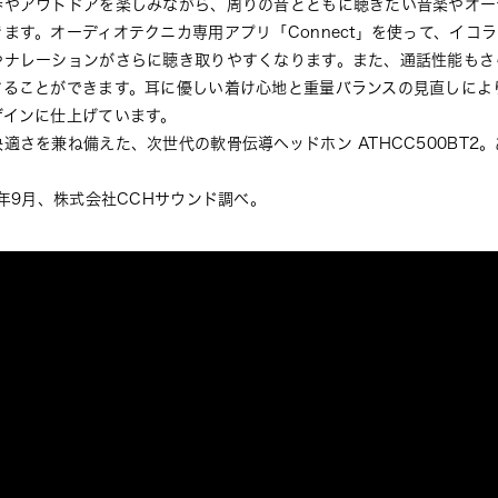
歩やアウトドアを楽しみながら、周りの音とともに聴きたい音楽やオー
ます。オーディオテクニカ専用アプリ「Connect」を使って、イコ
やナレーションがさらに聴き取りやすくなります。また、通話性能もさ
することができます。耳に優しい着け心地と重量バランスの見直しによ
ザインに仕上げています。
適さを兼ね備えた、次世代の軟骨伝導ヘッドホン ATHCC500BT2
2年9月、株式会社CCHサウンド調べ。