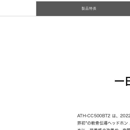
製品特長
一
ATH-CC500BT2 は
界初*の軟骨伝導ヘッドホン A