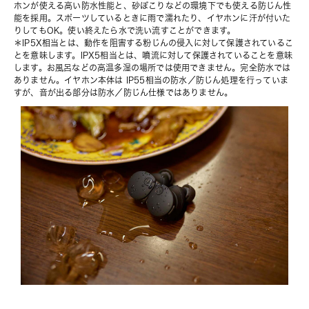
ホンが使える高い防水性能と、砂ぼこりなどの環境下でも使える防じん性
能を採用。スポーツしているときに雨で濡れたり、イヤホンに汗が付いた
りしてもOK。使い終えたら水で洗い流すことができます。
＊IP5X相当とは、動作を阻害する粉じんの侵入に対して保護されているこ
とを意味します。IPX5相当とは、噴流に対して保護されていることを意味
します。お風呂などの高温多湿の場所では使用できません。完全防水では
ありません。イヤホン本体は IP55相当の防水／防じん処理を行っていま
すが、音が出る部分は防水／防じん仕様ではありません。