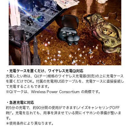
・充電ケースを置くだけ、ワイヤレス充電Qi対応
充電したい時は、Qi(チー)規格のワイヤレス充電器(別売)の上に充電ケース
を置くだけでOK。付属の充電用USBケーブルを、充電ケースに直接接続し
て充電することもできます。　
※Qiマークは、Wireless Power Consortium の商標です。
・急速充電に対応
約5分の充電で、約90分間の使用ができます(ノイズキャンセリングOFF
時)*。充電を忘れても、用事を済ませている間にイヤホンの準備が整いま
す。
＊使用条件により異なります。