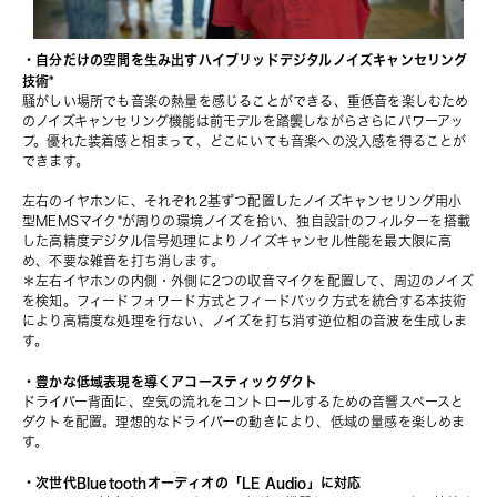
・自分だけの空間を生み出すハイブリッドデジタルノイズキャンセリング
技術*
騒がしい場所でも音楽の熱量を感じることができる、重低音を楽しむため
のノイズキャンセリング機能は前モデルを踏襲しながらさらにパワーアッ
プ。優れた装着感と相まって、どこにいても音楽への没入感を得ることが
できます。
左右のイヤホンに、それぞれ2基ずつ配置したノイズキャンセリング用小
型MEMSマイク*が周りの環境ノイズを拾い、独自設計のフィルターを搭載
した高精度デジタル信号処理によりノイズキャンセル性能を最大限に高
め、不要な雑音を打ち消します。
＊左右イヤホンの内側・外側に2つの収⾳マイクを配置して、周辺のノイズ
を検知。フィードフォワード⽅式とフィードバック⽅式を統合する本技術
により⾼精度な処理を⾏ない、ノイズを打ち消す逆位相の⾳波を⽣成しま
す。
・豊かな低域表現を導くアコースティックダクト
ドライバー背面に、空気の流れをコントロールするための音響スペースと
ダクトを配置。理想的なドライバーの動きにより、低域の量感を楽しめま
す。
・次世代Bluetoothオーディオの「LE Audio」に対応