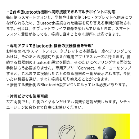
・2台のBluetooth機器へ同時接続できるマルチポイントに対応
毎日使うスマートフォンと、学校や仕事で使うPC・タブレットへ同時につ
なげられるため、Bluetooth接続された機器を切り替える手間が解消され
ます。例えば、タブレットでライブ映像を楽しんでいるときに、スマート
フォンに着信があっても、接続し直すことなく即座に対応できます。
・専用アプリでBluetooth 機器の接続機器を管理*
お持ちのPCやスマートフォン、タブレットと本製品を一度ペアリングして
おけば、そのあとの接続切り換えが専用アプリでスムーズに行えます。接
続する機器側のBluetooth設定を開き、そのたびにペアリングする面倒な
手間はもう必要ありません。専用アプリ「Connect」のメニューをタップ
すると、これまでに接続したことのある機器の一覧が表示されます。今使
いたい機器を選び、すぐに接続を切り換えることができます。
＊接続する機器側のBluetooth設定がONになっている必要があります。
・片耳だけでも使用可能
左右両側でも、片側のイヤホンだけでも音楽や通話が楽しめます。シチュ
エーションに合わせて自由にお使いください。