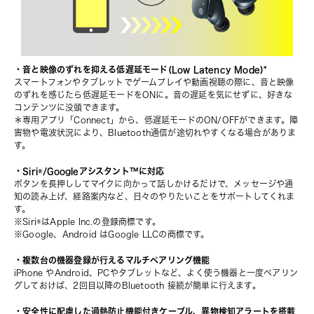
・音と映像のずれを抑える低遅延モード(Low Latency Mode)*
スマートフォンやタブレットでゲームプレイや動画視聴の際に、音と映像
のずれを感じたら低遅延モードをONに。音の遅延を気にせずに、好きな
コンテンツに没頭できます。
＊専用アプリ「Connect」から、低遅延モードのON/OFFができます。障
害物や電波状況により、Bluetooth通信が途切れやすくなる場合がありま
す。
・Siri®/Googleアシスタント™️に対応
ボタンを長押ししてマイクに向かって話しかけるだけで、メッセージや通
知の読み上げ、経路案内など、日々のやりたいことをサポートしてくれま
す。
※Siri®はApple Inc.の登録商標です。
※Google、Android はGoogle LLCの商標です。
・複数台の機器登録が行えるマルチペアリング機能
iPhone やAndroid、PCやタブレットなど、よく使う機器と一度ペアリン
グしておけば、2回目以降のBluetooth 接続が簡単に行えます。
・安全性に配慮した過熱防止機能付きケーブル、異物検知アラートを搭載