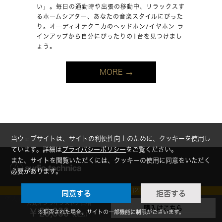
い」。毎日の通勤時や出張の移動中、リラックスす
るホームシアター、あなたの音楽スタイルにぴった
り。オーディオテクニカのヘッドホン/イヤホン ラ
インアップから自分にぴったりの1台を見つけまし
ょう。
MORE
当ウェブサイトは、サイトの利便性向上のために、クッキーを使用し
ています。詳細は
プライバシーポリシー
をご覧ください。
また、サイトを閲覧いただくには、クッキーの使用に同意をいただく
必要があります。
【クーポンコード配布中:9月2日23:59まで】
同意する
拒否する
個人向け製品
公式オンラインストア価格
購入はこちら
￥23,980
※拒否された場合、サイトの一部機能に制限がございます。
（税込）