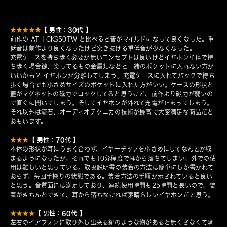
【 男性：30代 】
★★★★★
前作の ATH-CKS50TW と比べると音がマイルドになって良くなった。重
低音は前作より良くなったけど突き抜ける重低音が少なくなった。
充電ケースを持ち歩く必要が無いコンセプトは良いけどイヤホン単体で持
ち歩く場合鍵、尖ってるもの金属類などと一緒のポケットに入れない方が
いいかも？ イヤホンが分離してしまう。充電ケースに入れてバックで持ち
歩く場合でも小さめサイズのポケットに入れた方がいい。ケースの形状と
蓋がマグネットの磁力でロックしてると思うけど、前作より磁力が弱いの
で直ぐに開いてしまう。そしてイヤホンが外れて充電が止まってしまう。
それ以外は流石、オーディオテクニカの技術が最高で大変満足な商品だと
おもいます。
【 男性：70代 】
★★★
本体の形状が耳にうまく合わず、イヤーチップを小さめにしてなんとか収
まるようになったが、それでも10分程度で耳から落ちてしまい、外での使
用は難しいと思っている。取扱説明書の装着の方法は簡単にしか書かれて
おらず、毎回手探りの状態である。装着方法の手順が示されていると良い
と思う。音質面には満足しており、連続使用時間も25時間と長いので、装
着がきちんとできて、耳から落ちなければ素晴らしいイヤホンだと思う。
【 男性：60代 】
★★★★
左右のイアフォンに取り外し出来る紐のような物があると無くさなくて済