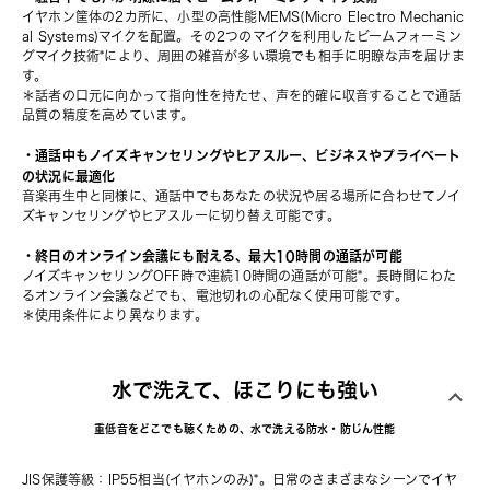
イヤホン筐体の2カ所に、小型の高性能MEMS(Micro Electro Mechanic
al Systems)マイクを配置。その2つのマイクを利用したビームフォーミン
グマイク技術*により、周囲の雑音が多い環境でも相手に明瞭な声を届けま
す。
＊話者の口元に向かって指向性を持たせ、声を的確に収音することで通話
品質の精度を高めています。
・通話中もノイズキャンセリングやヒアスルー、ビジネスやプライベート
の状況に最適化
音楽再生中と同様に、通話中でもあなたの状況や居る場所に合わせてノイ
ズキャンセリングやヒアスルーに切り替え可能です。
・終日のオンライン会議にも耐える、最大10時間の通話が可能
ノイズキャンセリングOFF時で連続10時間の通話が可能*。長時間にわた
るオンライン会議などでも、電池切れの心配なく使用可能です。
＊使用条件により異なります。
水で洗えて、ほこりにも強い
重低音をどこでも聴くための、水で洗える防水・防じん性能
JIS保護等級：IP55相当(イヤホンのみ)*。日常のさまざまなシーンでイヤ