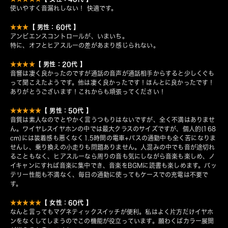
使いやすく音漏れしない！ 快適です。
【 男性：60代 】
★★★
アンビエンスコントロールが、いまいち。
特に、オフとヒアスルーの差があまり感じられない。
【 男性：20代 】
★★★★
音響は凄く良かったのですが通話の音声が通話相手からすると少しくぐも
って聞こえたようです。他は凄く良かったです！ほんとに良かったです！
ありがとうございます！これからも頑張ってください！
【 男性：50代 】
★★★★★
音質は素人なのでとやかく言うつもりはないですが、全く不満はありませ
ん。ワイヤレスイヤホンの中では最大クラスのサイズですが、個人的(168
cm)には装着感も悪くなく1.5時間の電車+バスの通勤中も全く苦になりま
せんし、乗り換えの小走りも問題ありません。人混みの中でも音が途切れ
ることもなく、ヒアスルーなら周りの音も気にしながら音楽も楽しめ、ノ
イキャンにすれば音楽に集中でき、音楽をBGMに読書も楽しめます。バッ
テリー性能も不満なく、毎日の通勤に使ってもケースでの充電は不要で
す。
【 女性：60代 】
★★★★★
なんと言ってもマグネティックスイッチが便利。私はよく片方だけイヤホ
ンをなくしてしまうのでこの機能が役立っています。願わくばカラー展開