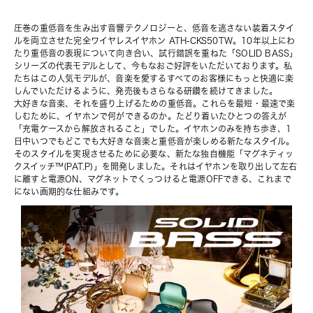
圧巻の重低音を生み出す音響テクノロジーと、低音を逃さない装着スタイ
ルを両立させた
完全ワイヤレスイヤホン ATH-CKS50TW
。10年以上にわ
たり重低音の表現について向き合い、試行錯誤を重ねた「SOLID BASS」
シリーズの代表モデルとして、今もなおご好評をいただいております。私
たちはこの人気モデルが、音楽を愛するすべてのお客様にもっと快適に楽
しんでいただけるように、発売後もさらなる研鑽を続けてきました。
大好きな音楽、それを盛り上げるための重低音。これらを最短・最速で楽
しむために、イヤホンで何ができるのか。たどり着いたひとつの答えが
「充電ケースから解放されること」でした。イヤホンのみを持ち歩き、1
日中いつでもどこでも大好きな音楽と重低音が楽しめる新たなスタイル。
そのスタイルを実現させるために必要な、新たな独自機能「マグネティッ
クスイッチ™️(PAT.P)」を開発しました。それはイヤホンを取り出して左右
に離すと電源ON、マグネットでくっつけると電源OFFできる、これまで
にない画期的な仕組みです。