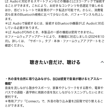
LE Audioに対応するスマートフォンなどの機器とLC3コーデックで接続す
ることができます。これにより、お好きなコンテンツを低遅延で楽しめる
ほか、低ビットレートで高音質のデータ転送が可能です。さらに、消費電
流も従来のBluetooth規格に比べて少ないため、パフォーマンスも向上し
ます。
＊LE Audioで接続するには、接続するBluetooth機器がLE Audioに対応
している必要があります。
＊LE AudioがONのとき、本製品の一部の機能は使用できません。
※ファームウェアアップデートにより、本機能に対応しました(2024年10
月)。詳しくは、「サポート」タブ：本体・ファームウェアアプデ―トをご
確認ください。
聴きたい音だけ、聴ける
・外の音を自然に取り込みながら、BGM感覚で音楽が聴けるヒアスルー
機能*
音楽を流しながら散歩やスポーツ、家事やテレワークをする際や、電車や
バスでの通勤・通学時に周囲の音を気にしながらリスニングしたいときに
便利です。
＊専用アプリ「Connect」で、外音の取り込み量を2段階で切り替えるこ
とができます。