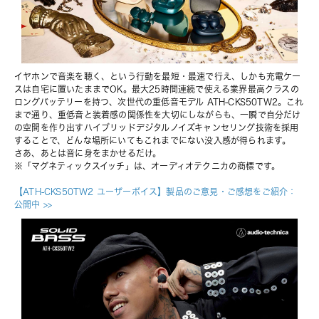
イヤホンで音楽を聴く、という行動を最短・最速で行え、しかも充電ケー
スは自宅に置いたままでOK。最大25時間連続で使える業界最高クラスの
ロングバッテリーを持つ、次世代の重低音モデル ATH-CKS50TW2。これ
まで通り、重低音と装着感の関係性を大切にしながらも、一瞬で自分だけ
の空間を作り出すハイブリッドデジタルノイズキャンセリング技術を採用
することで、どんな場所にいてもこれまでにない没入感が得られます。
さあ、あとは音に身をまかせるだけ。
※「マグネティックスイッチ」は、オーディオテクニカの商標です。
【ATH-CKS50TW2 ユーザーボイス】製品のご意見・ご感想をご紹介：
公開中
 >>