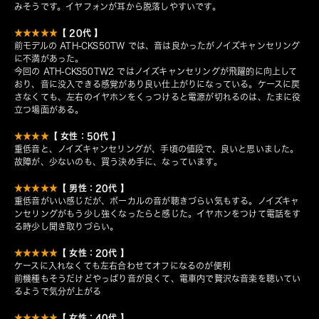
みそうです。イヤフォンが耳から脱落しやすいです。
【 20代 】
★★★★★
前モデルの ATH-CKS50TW では、音は良かったがノイズキャンセリング
に不満があった。
今回の ATH-CKS50TW2 ではノイズキャンセリングが飛躍的に向上して
おり、音に没入できる感覚があり良い仕上がりになっている。ケースに戻
さなくても、左右のイヤホンをくっつけると電源が切れるのは、たまに役
立つ場面がある。
【 女性：50代 】
★★★★
重低音と、ノイズキャンセリングが、手頃の値段で、良いと思いました。
故障が、少ないのも、買う決め手に、なっています。
【 男性：20代 】
★★★★★
重低音がいい感じだが、ボーカルの音が聴きづらい気もする。ノイズキャ
ンセリングがもう少し強くなったらと感じた。イヤホンをつけて電話をす
る時少し聞き取りづらい。
【 女性：20代 】
★★★★★
ケースに入れなくても左右合わせてオフになるのが便利
前機種もそうだけどやっぱり音が良くて、電車内で贅沢な音楽を聴いてい
るようで気分が上がる
【 女性：40代 】
★★★★★