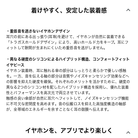
着けやすく、安定した装着感
・重低音を逃さないイヤホンデザイン
耳穴の前にある出っ張り(耳珠)を避けて、イヤホンが自然に装着できる
「トラガスホールドデザイン」により、高いホールド力をキープ。耳にフ
ィットして隙間が生まれにくいため重低音を逃がしません。
・異なる硬度のシリコンによるハイブリッド構造、コンフォートフィット
イヤピース
イヤホン装着時、耳に触れる傘の部分はしっとりと柔らかで優しい感触
を。一方、音を伝える軸の部分は音質やノイズキャンセリング効果などへ
の影響を抑えた硬度を確保。それぞれのメリットを活かすために、硬度の
異なる2つのシリコン材を配したハイブリッド構造を採用し、優れた装着
性とパフォーマンスを高次元で両立させています。
触感の良い傘部が自然に耳穴へフィットして、ノイズキャンセリング機能
に不可欠な密閉度を高めます。音の伝搬ロスを抑えた高強度構造の軸部
が、全帯域のエネルギーを余すことなく耳の鼓膜へ伝えます。
イヤホンを、アプリでより楽しく