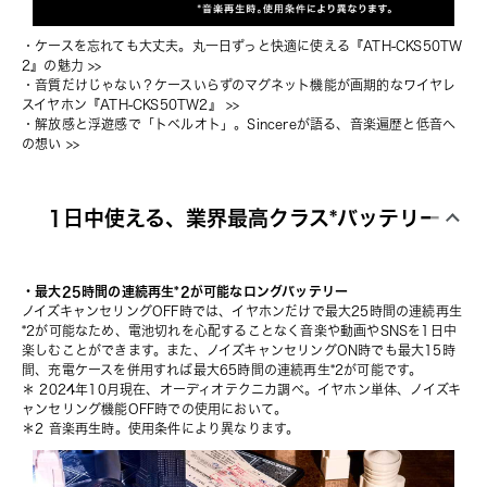
・
ケースを忘れても大丈夫。丸一日ずっと快適に使える『ATH-CKS50TW
2』の魅力
 >>
・
音質だけじゃない？ケースいらずのマグネット機能が画期的なワイヤレ
スイヤホン『ATH-CKS50TW2』
 >>
・
解放感と浮遊感で「トベルオト」。Sincereが語る、音楽遍歴と低音へ
の想い
 >>
1日中使える、業界最高クラス*バッテリー
・最大25時間の連続再生*2が可能なロングバッテリー
ノイズキャンセリングOFF時では、イヤホンだけで最大25時間の連続再生
*2が可能なため、電池切れを心配することなく音楽や動画やSNSを1日中
楽しむことができます。また、ノイズキャンセリングON時でも最大15時
間、充電ケースを併用すれば最大65時間の連続再生*2が可能です。
＊ 2024年10月現在、オーディオテクニカ調べ。イヤホン単体、ノイズキ
ャンセリング機能OFF時での使用において。
＊2 音楽再生時。使用条件により異なります。