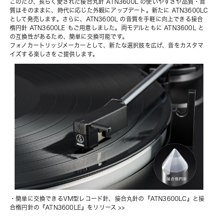
このたび、長らく愛された
接合丸針 ATN3600L
 の使いやすさや品質・音
質はそのままに、時代に応じた外観にアップデート。新たに
 ATN3600LC
として発売します。さらに、ATN3600L の音質を手軽に向上できる接合
楕円針 ATN3600LE もご用意しました。両モデルともに ATN3600L と
の互換性があるため、簡単に交換可能です。
フォノカートリッジメーカーとして、新たな選択肢を広げ、音をカスタマ
イズする楽しさをご提供します。
・
簡単に交換できるVM型レコード針、接合丸針の『ATN3600LC』と接
合楕円針の『ATN3600LE』をリリース
 >>