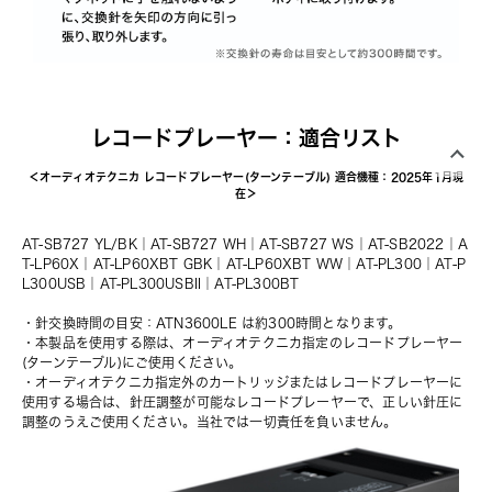
レコードプレーヤー：適合リスト
＜オーディオテクニカ レコードプレーヤー(ターンテーブル) 適合機種：2025年1月現
在＞
AT-SB727 YL/BK
｜
AT-SB727 WH
｜
AT-SB727 WS
｜
AT-SB2022
｜
A
T-LP60X
｜
AT-LP60XBT GBK
｜
AT-LP60XBT WW
｜
AT-PL300
｜
AT-P
L300USB
｜
AT-PL300USBII
｜
AT-PL300BT
・針交換時間の目安：ATN3600LE は約300時間となります。
・本製品を使用する際は、オーディオテクニカ指定のレコードプレーヤー
(ターンテーブル)にご使用ください。
・オーディオテクニカ指定外のカートリッジまたはレコードプレーヤーに
使用する場合は、針圧調整が可能なレコードプレーヤーで、正しい針圧に
調整のうえご使用ください。当社では一切責任を負いません。