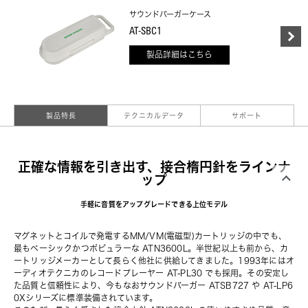
サウンドバーガーケース
AT-SBC1
製品詳細はこちら
製品特長
テクニカルデータ
サポート
正確な情報を引き出す、接合楕円針をラインナ
ップ
手軽に音質をアップグレードできる上位モデル
マグネットとコイルで発電するMM/VM(電磁型)カートリッジの中でも、
最もベーシックかつポピュラーな ATN3600L。半世紀以上も前から、カ
ートリッジメーカーとして長らく他社に供給してきました。1993年にはオ
ーディオテクニカのレコードプレーヤー AT-PL30 でも採用。その安定し
た品質と信頼性により、今もなおサウンドバーガー ATSB727 や AT-LP6
0Xシリーズに標準装備されています。