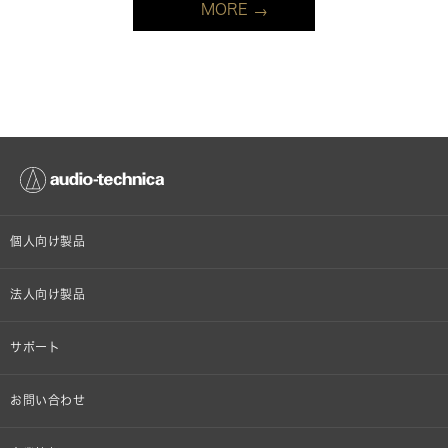
MORE
個人向け製品
オンラインストア限定
法人向け製品
ヘッドホン
設備音響機器
サポート
イヤホン
カラオケ機器製品
個人向け製品サポート
お問い合わせ
マイクロホン
産業用クリーニング製品
法人向け製品サポート