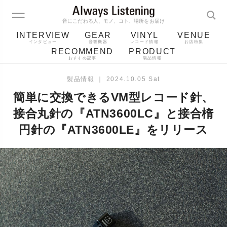
音にこだわる人、モノ、コト、場所をお届け
INTERVIEW
GEAR
VINYL
VENUE
インタビュー
音響機器
レコード情報
お店特集
RECOMMEND
PRODUCT
おすすめ記事
製品情報
レコード
プレーヤー
音質
スピーカー
製品情報
｜
2024.10.05 Sat
ジャケット
bluetooth
アルバム
簡単に交換できるVM型レコード針、
レコード針
接合丸針の『ATN3600LC』と接合楕
円針の『ATN3600LE』をリリース