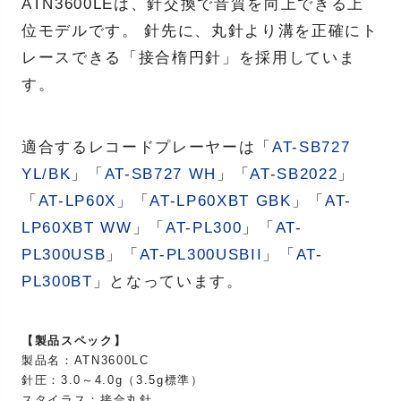
ATN3600LEは、針交換で音質を向上できる上
位モデルです。 針先に、丸針より溝を正確にト
レースできる「接合楕円針」を採用していま
す。
適合するレコードプレーヤーは「
AT-SB727
YL/BK
」「
AT-SB727 WH
」「
AT-SB2022
」
「
AT-LP60X
」「
AT-LP60XBT GBK
」「
AT-
LP60XBT WW
」「
AT-PL300
」「
AT-
PL300USB
」「
AT-PL300USBII
」「
AT-
PL300BT
」となっています。
【製品スペック】
製品名：ATN3600LC
針圧：3.0～4.0g（3.5g標準）
スタイラス：接合丸針