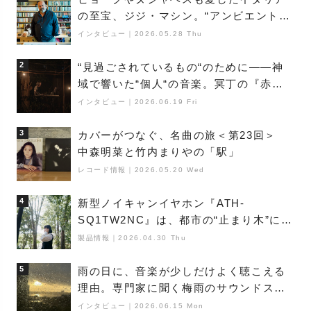
の至宝、ジジ・マシン。“アンビエントの
巨匠”が明かす創作の原点と、「動き」に
インタビュー
｜
2026.05.28 Thu
満ちた最新作の背景
2
“見過ごされているもの“のために――神
域で響いた“個人“の音楽。冥丁の『赤城
夜神楽』をレポート
インタビュー
｜
2026.06.19 Fri
3
カバーがつなぐ、名曲の旅＜第23回＞
中森明菜と竹内まりやの「駅」
レコード情報
｜
2026.05.20 Wed
4
新型ノイキャンイヤホン『ATH-
SQ1TW2NC』は、都市の“止まり木”にな
り得るーシンガーソングライター浮
製品情報
｜
2026.04.30 Thu
（Buoy）
5
雨の日に、音楽が少しだけよく聴こえる
理由。専門家に聞く梅雨のサウンドス
ケープ
インタビュー
｜
2026.06.15 Mon