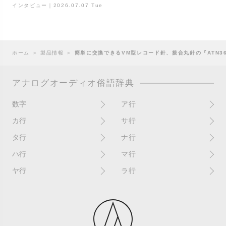
インタビュー｜2026.07.07 Tue
ホーム
＞
製品情報
＞
簡単に交換できるVM型レコード針、接合丸針の『ATN36
アナログオーディオ俗語辞典
数字
ア行
10インチ
RPM(33,45)
カ行
サ行
12インチシングル
アイソレーター
書き込み
サイン
タ行
ナ行
4チャンネル
赤盤
歌詞カード
サンプラー
ターンテーブル
アセテート盤
2枚使い
ハ行
マ行
歌詞記載ジャケット
CDJ
ダイカット
頭出し
New（レコードコンディショ
ガチャ盤
ハウリング
シールド盤
マスターテンポ
ン）
ヤ行
ラ行
ダイナフレックス
EPアダプター
カットアウト
剥がれ
重量盤
マスターボリューム
New（カバーコンディショ
ダブルジャケット
汚れ
EPレコード
ライナー / ライナーノーツ
ン）
カットイン
バックスピン
シュリンク / シュリンク付き
マスタリング
チャンネル
イコライザー / EQ
ラッカー盤
角折れ / 角潰れ
パテントスリーブ
シュリンク残存
マトリックス番号
チリノイズ
インシュレーター
リイシュー / 再発
壁（壁レコ）
バトルDJ
白盤
未開封
テープ
インナースリーブ
リミックス
紙ジャケ
バトルブレイクス
針圧
ミキサー