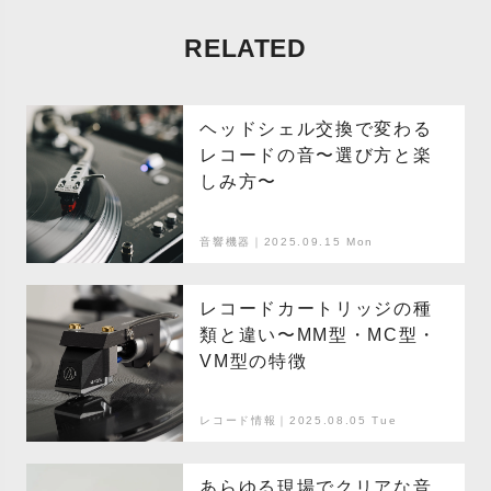
RELATED
ヘッドシェル交換で変わる
レコードの音〜選び方と楽
しみ方〜
音響機器｜2025.09.15 Mon
レコードカートリッジの種
類と違い〜MM型・MC型・
VM型の特徴
レコード情報｜2025.08.05 Tue
あらゆる現場でクリアな音