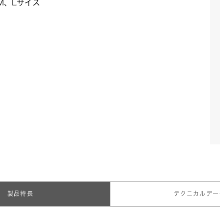
M、Lサイズ
製品特長
テクニカルデー