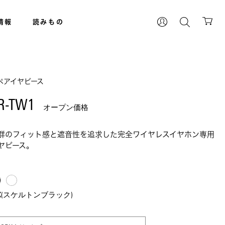
情報
読みもの
ペアイヤピース
R-TW1 
オープン価格
群のフィット感と遮音性を追求した完全ワイヤレスイヤホン専用
ヤピース。
BK(スケルトンブラック)