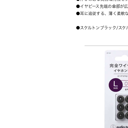
●イヤピース先端の傘部が
●耳に追従する、薄く柔軟
●スケルトンブラック/スケ