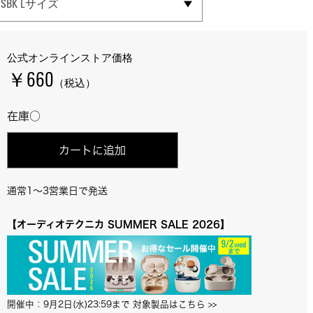
SELECT SIZE
SBK Lサイズ
SBK Mサイズ
SBK Sサイズ
SBK XSサイズ
公式オンラインストア価格
￥660
（税込）
在庫○
カートに追加
通常1～3営業日で発送
【オーディオテクニカ SUMMER SALE 2026】
開催中：9月2日(水)23:59まで 対象製品はこちら
 >>