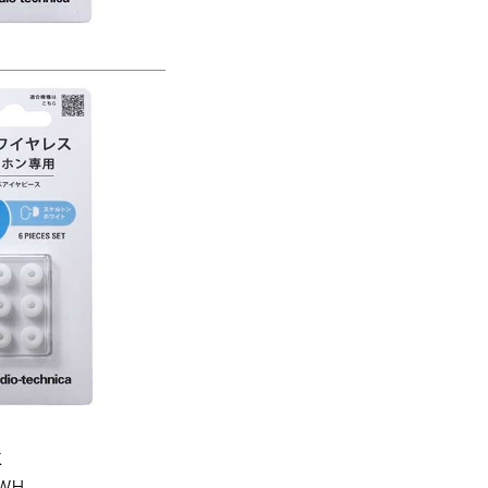
K
SWH