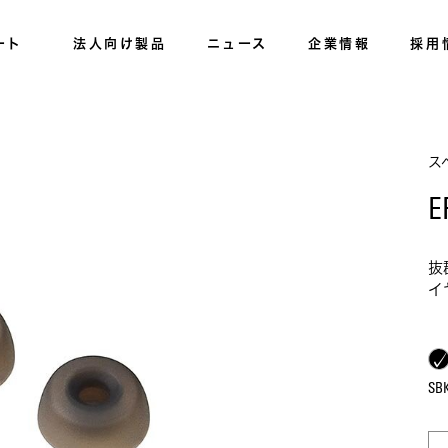
ート
法人向け製品
ニュース
企業情報
採用
ス
E
抜
イ
S