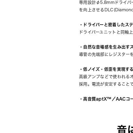
専用設計φ5.8mmドライ
を向上させるDLC(Diamo
・ドライバーと密着したステン
ドライバーユニットと同軸
・自然な音場感を生み出す
導管の先端部にレジスター
・低ノイズ・低歪を実現する
高級アンプなどで使われる
採用。電流が安定すること
・高音質aptX™／AACコ
音