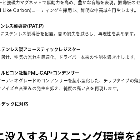
バーと強磁力マグネットで駆動力を高め、豊かな音場を表現。振動板の
nd Like Carbon)コーティングを採用し、鮮明な中高域を再生します。
レス製導管(PAT.P)
上にステンレス製導管を配置。音の損失を減らし、再現性を高めます。
ステンレス製アコースティックレジスター
を設け、空気の流れを最適化。ドライバー本来の性能を導き出します。
ルビコン社製PML-CAP®コンデンサー
オーディオグレードのコンデンサーを超小型化した、チップタイプの薄
でノイズや音歪みの発生を抑え、純度の高い音を再現します。
ーデックに対応
に没入するリスニング環境を