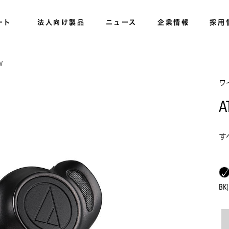
ート
法人向け製品
ニュース
企業情報
採用
W
ワ
A
す
B