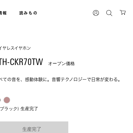
情報
読みもの
イヤレスイヤホン
TH-CKR70TW 
オープン価格
べての音を、感動体験に。音響テクノロジーで日常が変わる。
K(ブラック)  生産完了
生産完了