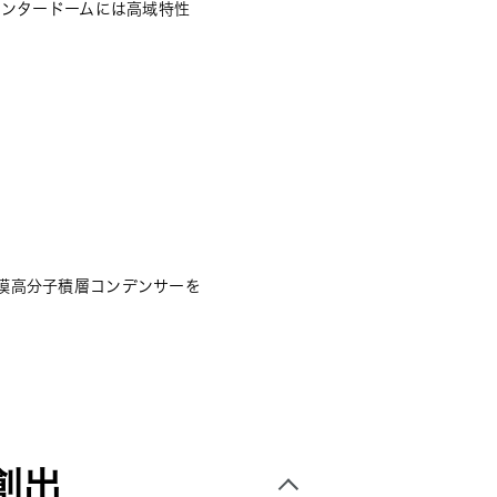
センタードームには高域特性
膜高分子積層コンデンサーを
創出