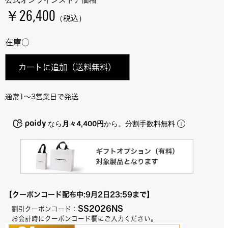
公式オンラインストア価格
￥26,400
（税込）
在庫○
カートに追加
（送料無料）
通常1～3営業日で発送
なら
月々4,400円
から。分割手数料無料
【クーポンコード配布中:9月2日23:59まで】
SS2026NS
　割引クーポンコード：
　お会計時にクーポンコード欄にご入力ください。