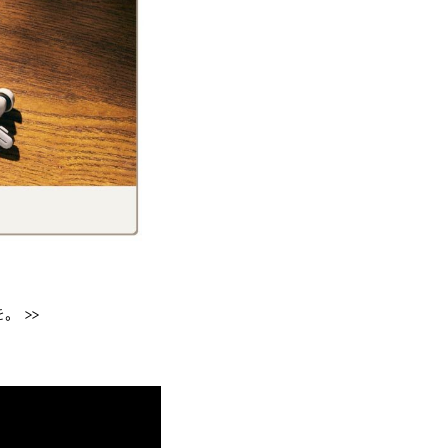
を。
 >>