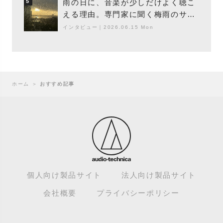
雨の日に、音楽が少しだけよく聴こ
5
える理由。専門家に聞く梅雨のサウ
ンドスケープ
インタビュー
｜
2026.06.15 Mon
ホーム
＞
おすすめ記事
個人向け製品サイト
法人向け製品サイト
会社概要
プライバシーポリシー