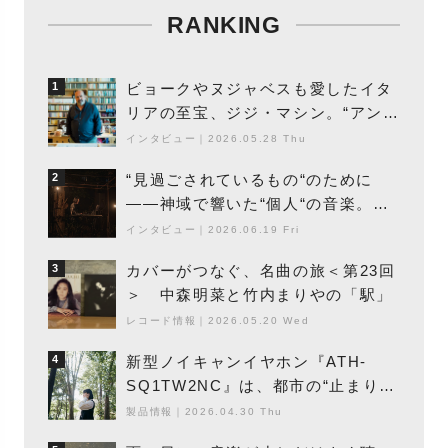
RANKING
ビョークやヌジャベスも愛したイタ
1
リアの至宝、ジジ・マシン。“アンビ
エントの巨匠”が明かす創作の原点
インタビュー
｜
2026.05.28 Thu
と、「動き」に満ちた最新作の背景
“見過ごされているもの“のために
2
――神域で響いた“個人“の音楽。冥
丁の『赤城 夜神楽』をレポート
インタビュー
｜
2026.06.19 Fri
カバーがつなぐ、名曲の旅＜第23回
3
＞ 中森明菜と竹内まりやの「駅」
レコード情報
｜
2026.05.20 Wed
新型ノイキャンイヤホン『ATH-
4
SQ1TW2NC』は、都市の“止まり
木”になり得るーシンガーソングライ
製品情報
｜
2026.04.30 Thu
ター浮（Buoy）