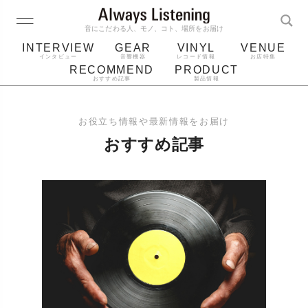
音にこだわる人、モノ、コト、場所をお届け
INTERVIEW
GEAR
VINYL
VENUE
インタビュー
音響機器
レコード情報
お店特集
RECOMMEND
PRODUCT
おすすめ記事
製品情報
レコード
プレーヤー
音質
スピーカー
お役立ち情報や最新情報をお届け
ジャケット
bluetooth
アルバム
おすすめ記事
レコード針