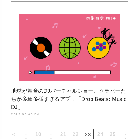
地球が舞台のDJバーチャルショー、クラバーた
ちが多種多様すぎるアプリ「Drop Beats: Music
DJ」
2022.06.03 Fri
＜
・
10
・
21
22
24
25
・
23
・
・
・