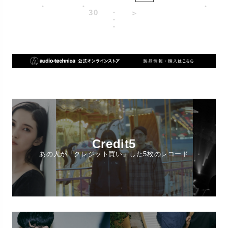
・
・
・
30
・
＞
・
・
Credit5
あの人が「クレジット買い」した5枚のレコード