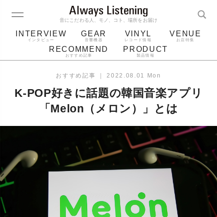
音にこだわる人、モノ、コト、場所をお届け
INTERVIEW
GEAR
VINYL
VENUE
インタビュー
音響機器
レコード情報
お店特集
RECOMMEND
PRODUCT
おすすめ記事
製品情報
レコード
プレーヤー
音質
スピーカー
おすすめ記事
｜
2022.08.01 Mon
ジャケット
bluetooth
アルバム
K-POP好きに話題の韓国音楽アプリ
レコード針
「Melon（メロン）」とは