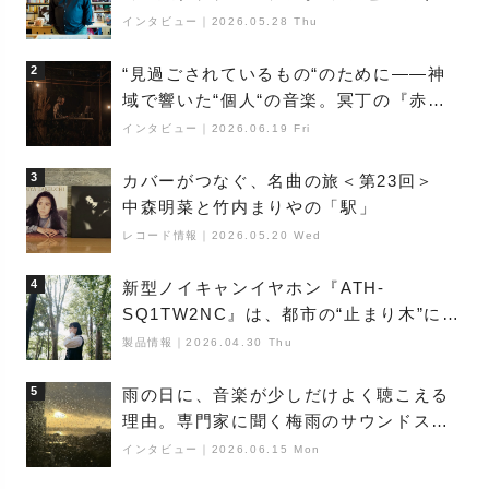
巨匠”が明かす創作の原点と、「動き」に
インタビュー
｜
2026.05.28 Thu
満ちた最新作の背景
2
“見過ごされているもの“のために――神
域で響いた“個人“の音楽。冥丁の『赤城
夜神楽』をレポート
インタビュー
｜
2026.06.19 Fri
3
カバーがつなぐ、名曲の旅＜第23回＞
中森明菜と竹内まりやの「駅」
レコード情報
｜
2026.05.20 Wed
4
新型ノイキャンイヤホン『ATH-
SQ1TW2NC』は、都市の“止まり木”にな
り得るーシンガーソングライター浮
製品情報
｜
2026.04.30 Thu
（Buoy）
5
雨の日に、音楽が少しだけよく聴こえる
理由。専門家に聞く梅雨のサウンドス
ケープ
インタビュー
｜
2026.06.15 Mon