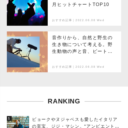
月ヒットチャートTOP10
おすすめ記事｜2022.06.08 Wed
音作りから、自然と野生の
生き物について考える。野
生動物の声と音、ビートを
ミックスする「Beast
Box」
おすすめ記事｜2022.06.08 Wed
RANKING
1
ビョークやヌジャベスも愛したイタリア
の至宝、ジジ・マシン。“アンビエントの