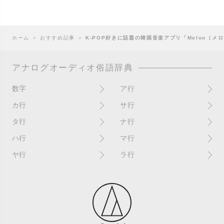
ホーム
＞
おすすめ記事
＞
K-POP好きに話題の韓国音楽アプリ「Melon（メ
アナログオーディオ俗語辞典
数字
ア行
10インチ
RPM(33,45)
カ行
サ行
12インチシングル
アイソレーター
書き込み
サイン
タ行
ナ行
4チャンネル
赤盤
歌詞カード
サンプラー
ターンテーブル
アセテート盤
2枚使い
ハ行
マ行
歌詞記載ジャケット
CDJ
ダイカット
頭出し
New（レコードコンディショ
ガチャ盤
ハウリング
シールド盤
マスターテンポ
ン）
ヤ行
ラ行
ダイナフレックス
EPアダプター
カットアウト
剥がれ
重量盤
マスターボリューム
New（カバーコンディショ
ダブルジャケット
汚れ
EPレコード
ライナー / ライナーノーツ
ン）
カットイン
バックスピン
シュリンク / シュリンク付き
マスタリング
チャンネル
イコライザー / EQ
ラッカー盤
角折れ / 角潰れ
パテントスリーブ
シュリンク残存
マトリックス番号
チリノイズ
インシュレーター
リイシュー / 再発
壁（壁レコ）
バトルDJ
白盤
未開封
テープ
インナースリーブ
リミックス
紙ジャケ
バトルブレイクス
針圧
ミキサー
DJコントローラー
ウォーターダメージ
ループ
カラー盤
針飛び
スクラッチ
耳
Discogs（ディスコグス）
内袋
ループ溝/ロックド・グルーヴ/