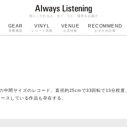
音にこだわる人、モノ、コト、場所をお届け
GEAR
VINYL
VENUE
RECOMMEND
音響機器
レコード情報
お店特集
おすすめ記事
スピーカー
ジャケット
bluetooth
アルバム
ッジ
マイク
ターンテーブル
Audio-Technica
チ)の中間サイズのレコード。直径約25cmで33回転で13分程度
リースしている作品も存在する。