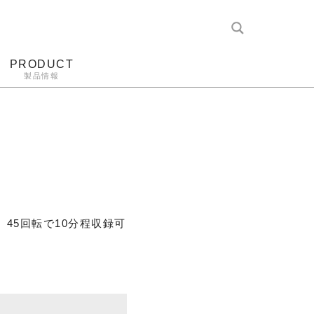
PRODUCT
製品情報
レコード針
ヘッドホン
アンプ
アナログ
、45回転で10分程収録可