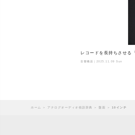
レコードを長持ちさせる
音響機器｜2025.11.09 Sun
ホーム
＞
アナログオーディオ俗語辞典
＞
盤面
＞
10インチ