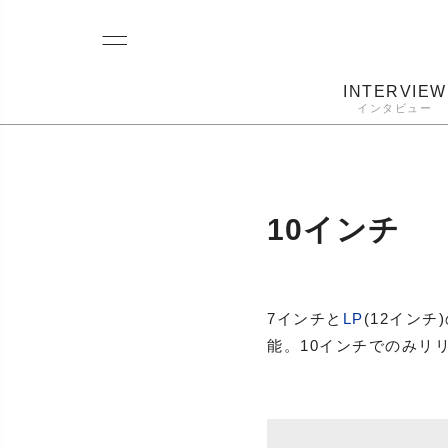
INTERVIEW
インタビュー
レコード
プレーヤー
音質
カートリ
10インチ
7インチと
LP
(12イン
能。10インチでのみリ