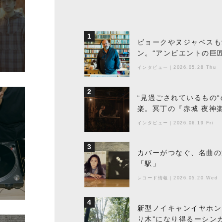
1
ビョークやヌジャベスも
ン。“アンビエントの巨
ちた最新作の背景
インタビュー
｜
2026.05.28 Thu
2
“見過ごされているもの
楽。冥丁の『赤城 夜神
インタビュー
｜
2026.06.19 Fri
3
カバーがつなぐ、名曲の
「駅」
レコード情報
｜
2026.05.20 Wed
4
新型ノイキャンイヤホン『
り木”になり得るーシンガ