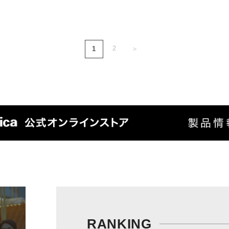
2
1
＞
RANKING