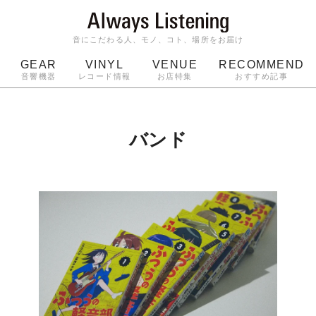
音にこだわる人、モノ、コト、場所をお届け
GEAR
VINYL
VENUE
RECOMMEND
音響機器
レコード情報
お店特集
おすすめ記事
スピーカー
ジャケット
bluetooth
アルバム
ッジ
マイク
ターンテーブル
Audio-Technica
バンド