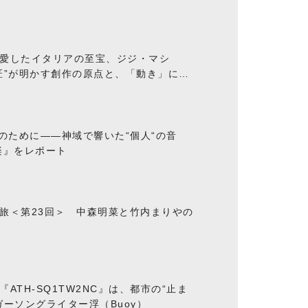
愛したイタリアの至宝、ジジ・マシ
匠”が明かす創作の原点と、「動き」に満
“のために――神域で響いた“個人“の音
楽』をレポート
旅＜第23回＞ 中森明菜と竹内まりやの
ATH-SQ1TW2NC』は、都市の“止ま
ーソングライター浮（Buoy）