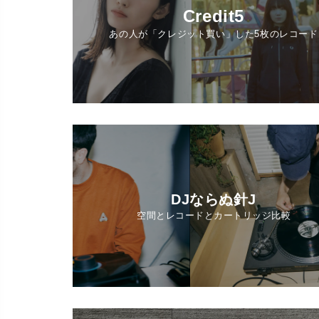
Credit5
あの人が「クレジット買い」した5枚のレコード
DJならぬ針J
空間とレコードとカートリッジ比較