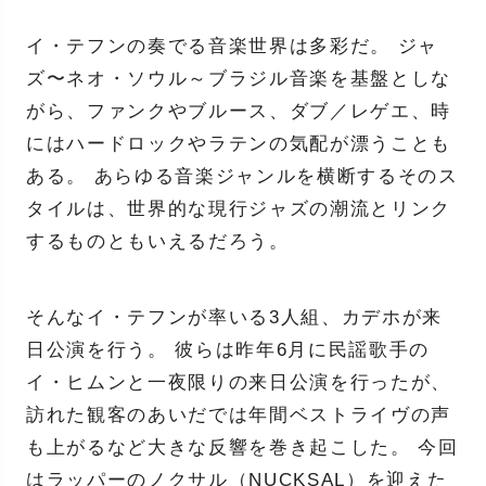
イ・テフンの奏でる音楽世界は多彩だ。 ジャ
ズ〜ネオ・ソウル～ブラジル音楽を基盤としな
がら、ファンクやブルース、ダブ／レゲエ、時
にはハードロックやラテンの気配が漂うことも
ある。 あらゆる音楽ジャンルを横断するそのス
タイルは、世界的な現行ジャズの潮流とリンク
するものともいえるだろう。
そんなイ・テフンが率いる3人組、カデホが来
日公演を行う。 彼らは昨年6月に民謡歌手の
イ・ヒムンと一夜限りの来日公演を行ったが、
訪れた観客のあいだでは年間ベストライヴの声
も上がるなど大きな反響を巻き起こした。 今回
はラッパーのノクサル（NUCKSAL）を迎えた