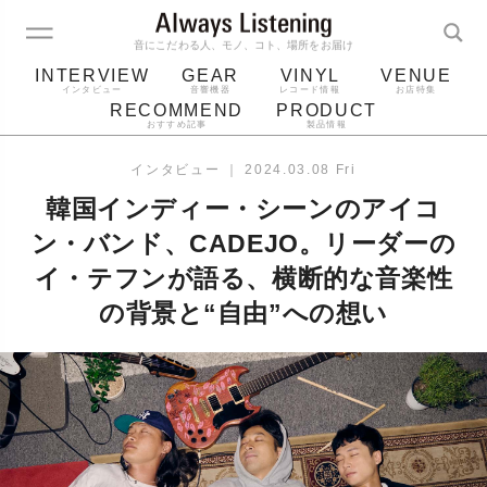
音にこだわる人、モノ、コト、場所をお届け
INTERVIEW
GEAR
VINYL
VENUE
インタビュー
音響機器
レコード情報
お店特集
RECOMMEND
PRODUCT
おすすめ記事
製品情報
レコード
プレーヤー
音質
スピーカー
インタビュー
｜
2024.03.08 Fri
ジャケット
bluetooth
アルバム
韓国インディー・シーンのアイコ
レコード針
ン・バンド、CADEJO。リーダーの
イ・テフンが語る、横断的な音楽性
の背景と“自由”への想い