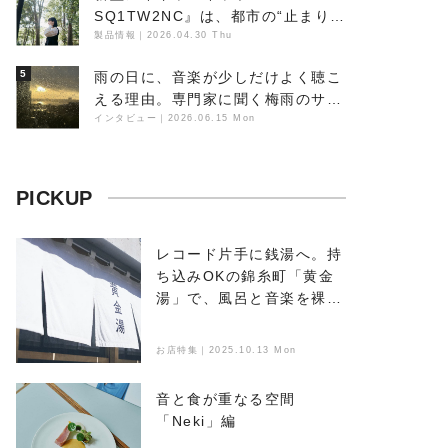
SQ1TW2NC』は、都市の“止まり
木”になり得るーシンガーソングラ
製品情報
｜
2026.04.30 Thu
イター浮（Buoy）
5
雨の日に、音楽が少しだけよく聴こ
える理由。専門家に聞く梅雨のサウ
ンドスケープ
インタビュー
｜
2026.06.15 Mon
PICKUP
レコード片手に銭湯へ。持
ち込みOKの錦糸町「黄金
湯」で、風呂と音楽を裸で
浴びる
お店特集｜2025.10.13 Mon
音と食が重なる空間
「Neki」編