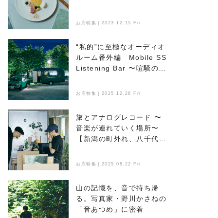
お店特集｜2023.12.15 Fri
“私的”に至極なオーディオ
ルーム番外編 Mobile SS
Listening Bar 〜喧騒のな
かで音楽とお酒を楽しめ
る、新たなオアシス〜
お店特集｜2025.12.26 Fri
旅とアナログレコード 〜
音楽が連れていく場所〜
【新潟の町外れ、八千代マ
ンション】編
お店特集｜2025.08.22 Fri
山の記憶を、音で持ち帰
る。写真家・野川かさねの
「音あつめ」に密着