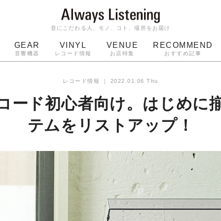
音にこだわる人、モノ、コト、場所をお届け
GEAR
VINYL
VENUE
RECOMMEND
音響機器
レコード情報
お店特集
おすすめ記事
スピーカー
ジャケット
bluetooth
アルバム
レコード情報
｜
2022.01.06 Thu
ッジ
マイク
ターンテーブル
Audio-Technica
コード初心者向け。はじめに
テムをリストアップ！