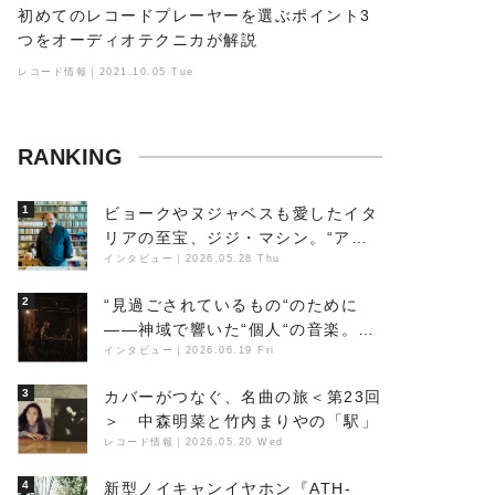
初めてのレコードプレーヤーを選ぶポイント3
つをオーディオテクニカが解説
レコード情報｜2021.10.05 Tue
RANKING
1
ビョークやヌジャベスも愛したイタ
リアの至宝、ジジ・マシン。“アン
ビエントの巨匠”が明かす創作の原
インタビュー
｜
2026.05.28 Thu
点と、「動き」に満ちた最新作の背
2
“見過ごされているもの“のために
景
――神域で響いた“個人“の音楽。冥
丁の『赤城 夜神楽』をレポート
インタビュー
｜
2026.06.19 Fri
3
カバーがつなぐ、名曲の旅＜第23回
＞ 中森明菜と竹内まりやの「駅」
レコード情報
｜
2026.05.20 Wed
4
新型ノイキャンイヤホン『ATH-