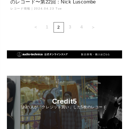
のレコード〜第22回：Nick Luscombe
レコード情報｜
2024.04.23 Tue
＜
1
3
4
2
＞
Credit5
あの人が「クレジット買い」した5枚のレコード