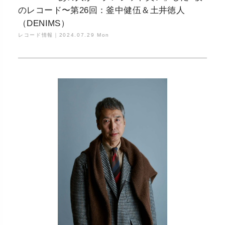
のレコード〜第26回：釜中健伍＆土井徳人
（DENIMS）
レコード情報｜
2024.07.29 Mon