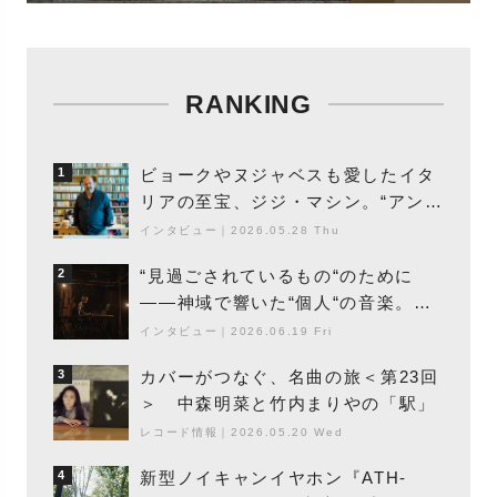
RANKING
ビョークやヌジャベスも愛したイタ
1
リアの至宝、ジジ・マシン。“アンビ
エントの巨匠”が明かす創作の原点
インタビュー
｜
2026.05.28 Thu
と、「動き」に満ちた最新作の背景
“見過ごされているもの“のために
2
――神域で響いた“個人“の音楽。冥
丁の『赤城 夜神楽』をレポート
インタビュー
｜
2026.06.19 Fri
カバーがつなぐ、名曲の旅＜第23回
3
＞ 中森明菜と竹内まりやの「駅」
レコード情報
｜
2026.05.20 Wed
新型ノイキャンイヤホン『ATH-
4