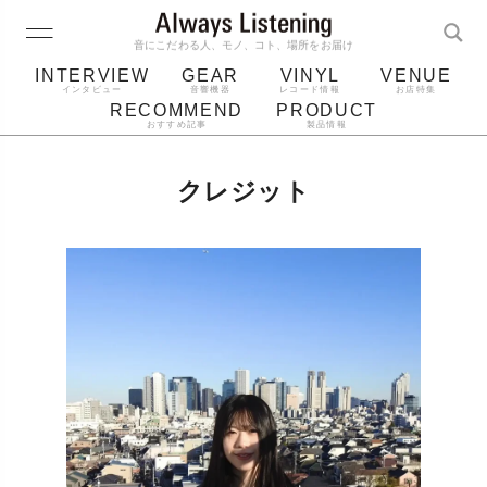
音にこだわる人、モノ、コト、場所をお届け
INTERVIEW
GEAR
VINYL
VENUE
インタビュー
音響機器
レコード情報
お店特集
RECOMMEND
PRODUCT
おすすめ記事
製品情報
レコード
プレーヤー
音質
スピーカー
クレジット
ジャケット
bluetooth
アルバム
レコード針