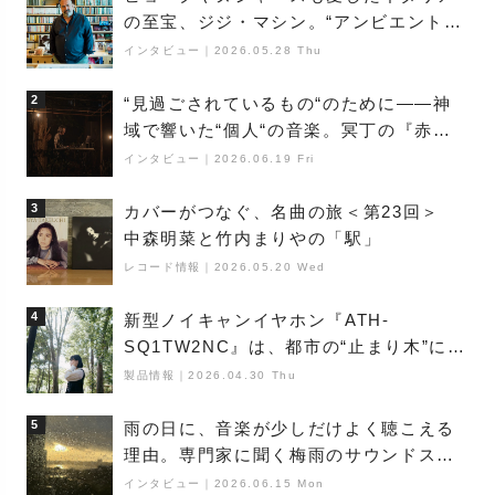
の至宝、ジジ・マシン。“アンビエントの
巨匠”が明かす創作の原点と、「動き」に
インタビュー
｜
2026.05.28 Thu
満ちた最新作の背景
2
“見過ごされているもの“のために――神
域で響いた“個人“の音楽。冥丁の『赤城
夜神楽』をレポート
インタビュー
｜
2026.06.19 Fri
3
カバーがつなぐ、名曲の旅＜第23回＞
中森明菜と竹内まりやの「駅」
レコード情報
｜
2026.05.20 Wed
4
新型ノイキャンイヤホン『ATH-
SQ1TW2NC』は、都市の“止まり木”にな
り得るーシンガーソングライター浮
製品情報
｜
2026.04.30 Thu
（Buoy）
5
雨の日に、音楽が少しだけよく聴こえる
理由。専門家に聞く梅雨のサウンドス
ケープ
インタビュー
｜
2026.06.15 Mon