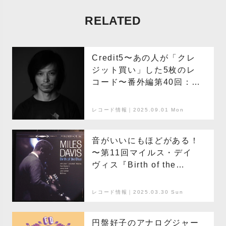
RELATED
Credit5〜あの人が「クレ
ジット買い」した5枚のレ
コード〜番外編第40回：田
中フミヤ
レコード情報｜2025.09.01 Mon
音がいいにもほどがある！
〜第11回マイルス・デイ
ヴィス『Birth of the
Blue』
レコード情報｜2025.03.30 Sun
円盤好子のアナログジャー