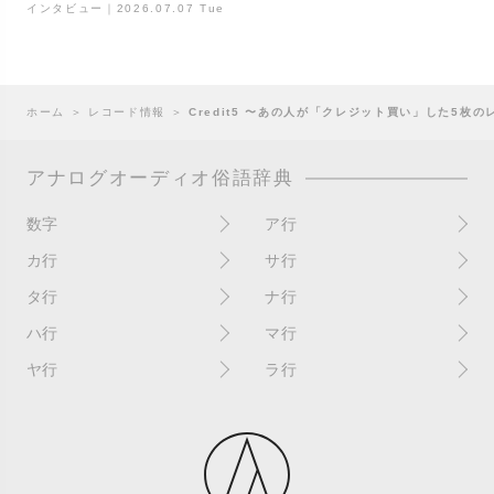
インタビュー｜2026.07.07 Tue
ホーム
＞
レコード情報
＞
Credit5 〜あの人が「クレジット買い」した5枚
アナログオーディオ俗語辞典
数字
ア行
10インチ
RPM(33,45)
カ行
サ行
12インチシングル
アイソレーター
書き込み
サイン
タ行
ナ行
4チャンネル
赤盤
歌詞カード
サンプラー
ターンテーブル
アセテート盤
2枚使い
ハ行
マ行
歌詞記載ジャケット
CDJ
ダイカット
頭出し
New（レコードコンディショ
ガチャ盤
ハウリング
シールド盤
マスターテンポ
ン）
ヤ行
ラ行
ダイナフレックス
EPアダプター
カットアウト
剥がれ
重量盤
マスターボリューム
New（カバーコンディショ
ダブルジャケット
汚れ
EPレコード
ライナー / ライナーノーツ
ン）
カットイン
バックスピン
シュリンク / シュリンク付き
マスタリング
チャンネル
イコライザー / EQ
ラッカー盤
角折れ / 角潰れ
パテントスリーブ
シュリンク残存
マトリックス番号
チリノイズ
インシュレーター
リイシュー / 再発
壁（壁レコ）
バトルDJ
白盤
未開封
テープ
インナースリーブ
リミックス
紙ジャケ
バトルブレイクス
針圧
ミキサー