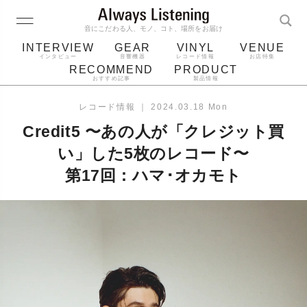
音にこだわる人、モノ、コト、場所をお届け
INTERVIEW
GEAR
VINYL
VENUE
インタビュー
音響機器
レコード情報
お店特集
RECOMMEND
PRODUCT
おすすめ記事
製品情報
レコード
プレーヤー
音質
スピーカー
レコード情報
｜
2024.03.18 Mon
ジャケット
bluetooth
アルバム
Credit5 〜あの人が「クレジット買
レコード針
い」した5枚のレコード〜
第17回：ハマ･オカモト