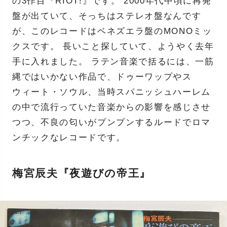
の3作目『RIOT!』です。 2000年代中頃に再発
盤が出ていて、そっちはステレオ盤なんです
が、このレコードはベネズエラ盤のMONOミッ
クスです。 長いこと探していて、ようやく去年
手に入れました。 ラテン音楽で括るには、一筋
縄ではいかない作品で、ドゥーワップやス
ウィート・ソウル、当時スパニッシュハーレム
の中で流行っていた音楽からの影響を感じさせ
つつ、不良の匂いがプンプンするルードでロマ
ンチックなレコードです。
梅宮辰夫『夜遊びの帝王』