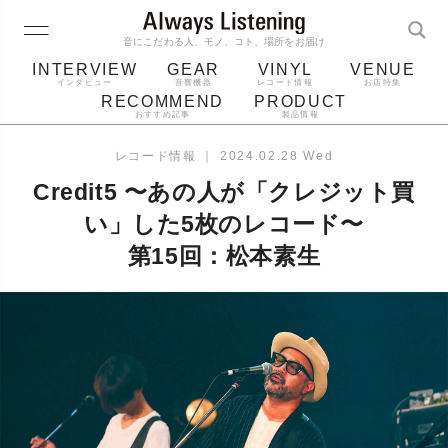
音にこだわる人、モノ、コト、場所をお届け
INTERVIEW
GEAR
VINYL
VENUE
インタビュー
音響機器
レコード情報
お店特集
RECOMMEND
PRODUCT
おすすめ記事
製品情報
レコード
プレーヤー
音質
スピーカー
レコード情報
｜
2024.02.28 Wed
ジャケット
bluetooth
アルバム
Credit5 〜あの人が「クレジット買
レコード針
い」した5枚のレコード〜
第15回：松本素生