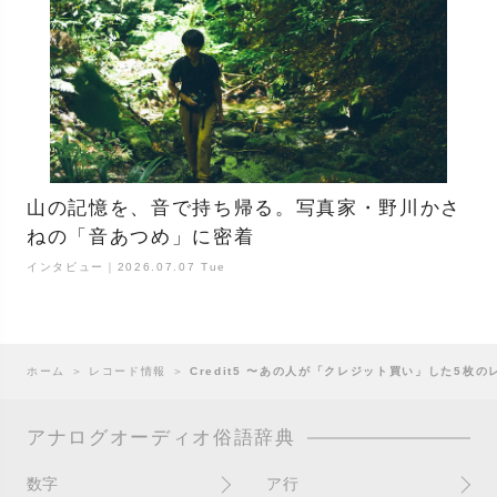
山の記憶を、音で持ち帰る。写真家・野川かさ
ねの「音あつめ」に密着
インタビュー｜2026.07.07 Tue
ホーム
＞
レコード情報
＞
Credit5 〜あの人が「クレジット買い」した5枚
アナログオーディオ俗語辞典
数字
ア行