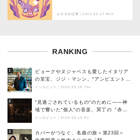
おすすめ記事｜2023.04.17 Mon
RANKING
1
ビョークやヌジャベスも愛したイタリア
の至宝、ジジ・マシン。“アンビエントの
巨匠”が明かす創作の原点と、「動き」に
インタビュー
｜
2026.05.28 Thu
満ちた最新作の背景
2
“見過ごされているもの“のために――神
域で響いた“個人“の音楽。冥丁の『赤城
夜神楽』をレポート
インタビュー
｜
2026.06.19 Fri
3
カバーがつなぐ、名曲の旅＜第23回＞