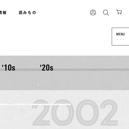
情報
読みもの
'10s
'20s