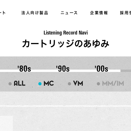
ート
法人向け製品
ニュース
企業情報
採用
Listening Record Navi
カートリッジのあゆみ
'80s
'90s
'00s
●
●
●
●
ALL
MC
VM
MM/IM