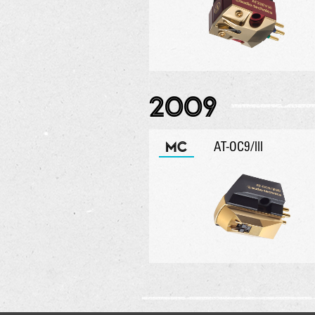
2009
MC
AT-OC9/lll