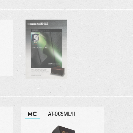
MC
AT-OC9ML/II