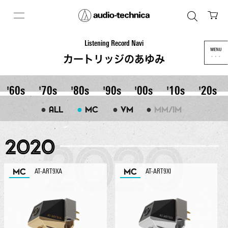
Listening Record Navi
カートリッジのあゆみ
'60s
'70s
'80s
'90s
'00s
'10s
'20s
●
●
●
●
ALL
MC
VM
MM/IM
2020
MC
MC
AT-ART9XA
AT-ART9XI