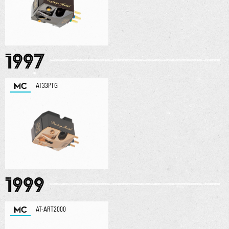
1997
MC
AT33PTG
1999
MC
AT-ART2000