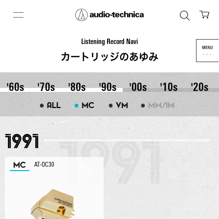
Listening Record Navi
カートリッジのあゆみ
'60s
'70s
'80s
'90s
'00s
'10s
'20s
●
●
●
●
ALL
MC
VM
MM/IM
1991
MC
AT-OC30