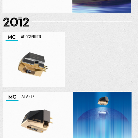
2012
MC
AT-OC9/IIILTD
MC
AT-ART7