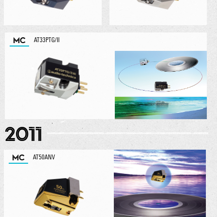
MC
AT33PTG/II
2011
MC
AT50ANV