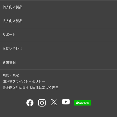
個人向け製品
オンラインストア限定
法人向け製品
ヘッドホン
設備音響機器
サポート
イヤホン
カラオケ機器製品
個人向け製品サポート
お問い合わせ
マイクロホン
産業用クリーニング製品
法人向け製品サポート
その他、メディア 取材関連等のお問い合わせ
企業情報
アナログ
OEM/ODM
Global Support
株式会社オーディオテクニカ
規約・規定
AVアクセサリー
半導体レーザー応用製品
GDPRプライバシーポリシー
採用情報
特定商取引に関する法律に基づく表示
車載製品
GLOBAL-オーディオテクニカ
部品/付属品
audio-technica MIMIO