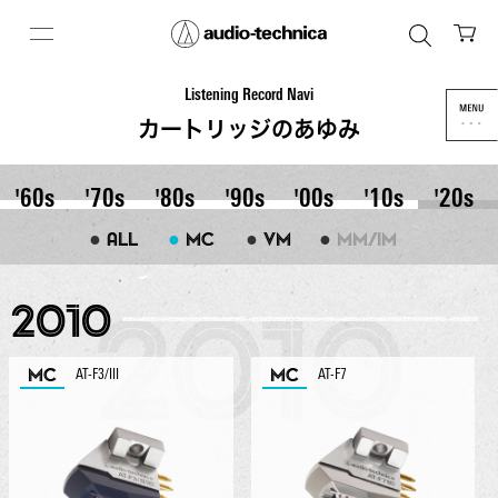
Listening Record Navi
カートリッジのあゆみ
'60s
'70s
'80s
'90s
'00s
'10s
'20s
●
●
●
●
ALL
MC
VM
MM/IM
2010
MC
MC
AT-F3/III
AT-F7