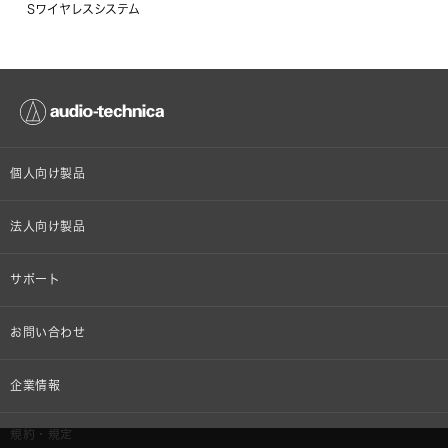
Sワイヤレスシステム
個人向け製品
オンラインストア限定
法人向け製品
ヘッドホン
設備音響機器
サポート
イヤホン
カラオケ機器製品
個人向け製品サポート
お問い合わせ
マイクロホン
産業用クリーニング製品
法人向け製品サポート
その他、メディア 取材関連等のお問い合わせ
企業情報
アナログ
OEM/ODM
Global Support
株式会社オーディオテクニカ
規約・規定
AVアクセサリー