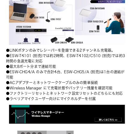
●LINKボタンのみでレシーバーを登録できる2チャンネル充電器。
●
ESW-T4101
 (別売)では約2時間、
ESW-T4102/C510
 (別売)では約3
時間の急速充電に対応
●最大8ポート分まで連結可能
●ESW-CHG4/A のみで合計4台、
ESW-CHG5/A
 (別売)は1台の連結が
可能
●ACアダプターとネットワークケーブルのみの簡単接続
●Wireless Manager にて充電状態やバッテリー残量を確認可能
●ファクトリーリセットとネットワーク設定リセットのどちらにも対応
●ラべリアマイクユーザー向けにマイクホルダーを付属