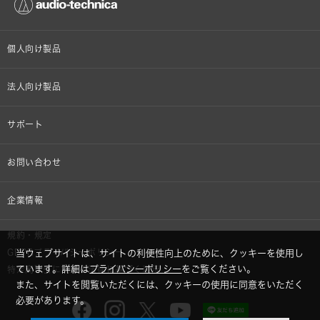
個人向け製品
オンラインストア限定
法人向け製品
ヘッドホン
設備音響機器
サポート
イヤホン
カラオケ機器製品
個人向け製品サポート
お問い合わせ
マイクロホン
産業用クリーニング製品
法人向け製品サポート
その他、メディア 取材関連等のお問い合わせ
企業情報
アナログ
OEM/ODM
Global Support
株式会社オーディオテクニカ
規約・規定
AVアクセサリー
半導体レーザー応用製品
当ウェブサイトは、サイトの利便性向上のために、クッキーを使用し
GDPRプライバシーポリシー
採用情報
ています。詳細は
プライバシーポリシー
をご覧ください。
特定商取引に関する法律に基づく表示
車載製品
また、サイトを閲覧いただくには、クッキーの使用に同意をいただく
必要があります。
GLOBAL-オーディオテクニカ
部品/付属品