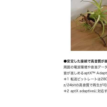
●安定した接続で高音質が楽しめ
周囲の電波環境や音楽データ
音が楽しめるaptX™ Adapt
＊1 転送ビットレートは280～
z/24bitの高音質で再生が
＊2 aptX adapti