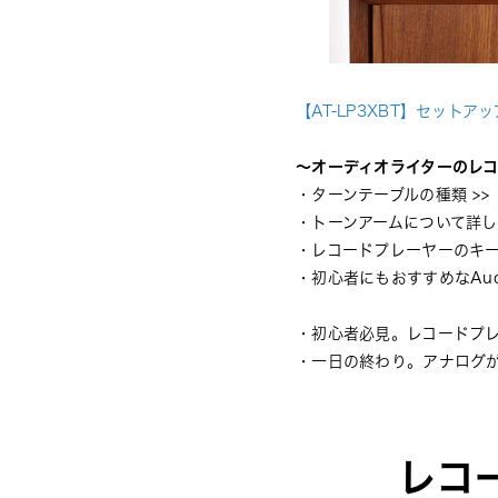
【AT-LP3XBT】セットア
〜オーディオライターのレコ
・
ターンテーブルの種類
 >>
・
トーンアームについて詳
・
レコードプレーヤーのキ
・
初心者にもおすすめなAudi
・
初心者必見。レコードプ
・
一日の終わり。アナログが
レコ