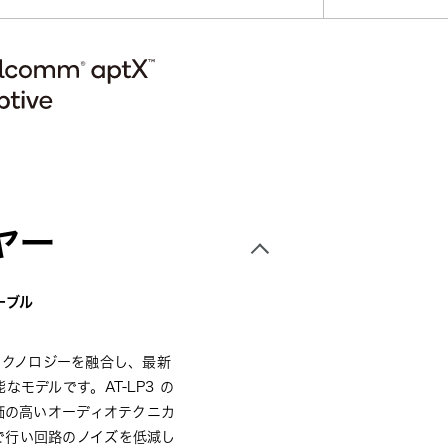
ヤー
ーブル
レステクノロジーを融合し、最新
デルです。AT-LP3 の
で評価の高いオーディオテクニカ
外で行い回路のノイズを低減し