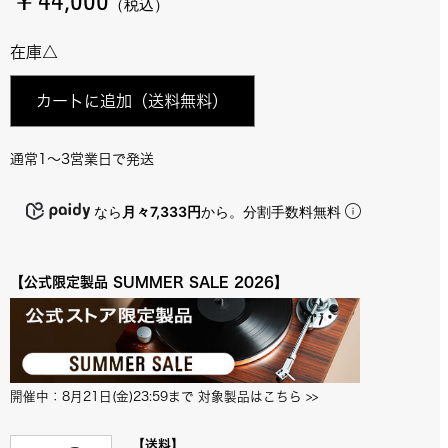
￥44,000
（税込）
在庫△
カートに追加
（送料無料）
通常1～3営業日で発送
なら
月々7,333円
から。分割手数料無料
【公式限定製品 SUMMER SALE 2026】
開催中：8月21日(金)23:59まで 対象製品はこちら
 >>
【送料】