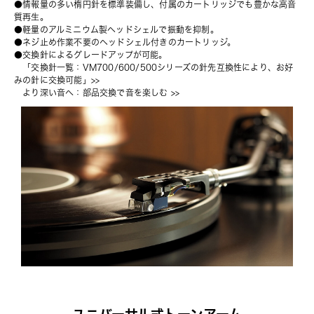
●情報量の多い楕円針を標準装備し、付属のカートリッジでも豊かな高音
質再生。
●軽量のアルミニウム製ヘッドシェルで振動を抑制。
●ネジ止め作業不要のヘッドシェル付きのカートリッジ。
●交換針によるグレードアップが可能。
　「
交換針一覧：VM700/600/500シリーズの針先互換性により、お好
みの針に交換可能
」>>
より深い音へ：部品交換で音を楽しむ
 >>