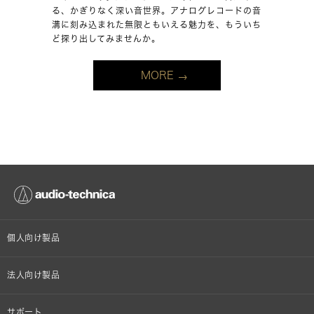
る、かぎりなく深い音世界。アナログレコードの音
溝に刻み込まれた無限ともいえる魅力を、もういち
ど探り出してみませんか。
MORE
個人向け製品
オンラインストア限定
法人向け製品
ヘッドホン
設備音響機器
サポート