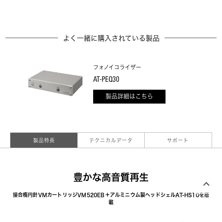
よく一緒に購入されている製品
フォノイコライザー
AT-PEQ30
製品詳細はこちら
製品特長
テクニカルデータ
サポート
豊かな高音質再生
接合楕円針VMカートリッジVM520EB＋アルミニウム製ヘッドシェルAT-HS10を搭
載