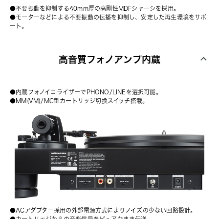
●不要振動を抑制する40mm厚の高剛性MDFシャーシを採用。
●モーターなどによる不要振動の伝播を抑制し、安定した再生環境をサポ
ート。
高音質フォノアンプ内蔵
●内蔵フォノイコライザーでPHONO/LINEを選択可能。
●MM(VM)/MC型カートリッジ切換スイッチ搭載。
●ACアダプター採用の外部電源方式によりノイズの少ない回路設計。