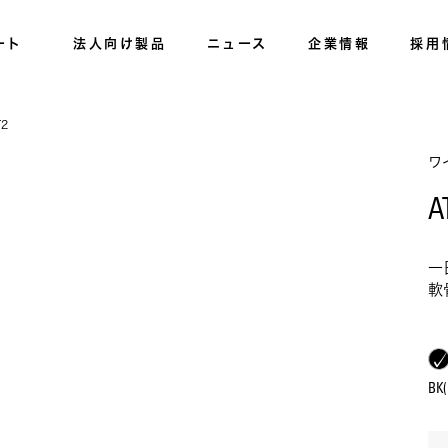
ート
法人向け製品
ニュース
企業情報
採用
T2
ワ
A
一
軟
B