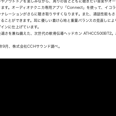
歩やアウトドアを楽しみながら、周りの音とともに聴きたい音楽やオー
ます。オーディオテクニカ専用アプリ「Connect」を使って、イコ
やナレーションがさらに聴き取りやすくなります。また、通話性能もさ
することができます。耳に優しい着け心地と重量バランスの見直しによ
ザインに仕上げています。
適さを兼ね備えた、次世代の軟骨伝導ヘッドホン ATHCC500BT2
2年9月、株式会社CCHサウンド調べ。