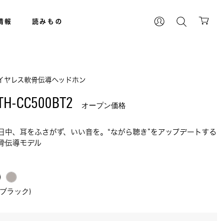
情報
読みもの
イヤレス軟骨伝導ヘッドホン
TH-CC500BT2 
オープン価格
日中、耳をふさがず、いい音を。“ながら聴き”をアップデートする
骨伝導モデル
K(ブラック)