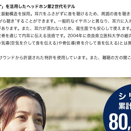
*」を活用したヘッドホン第2世代モデル
た振動構造を採用。耳穴をふさがずに音を聴けるため、周囲の音を聴き
がら聴き”することができます。一般的なイヤホンと異なり、耳穴に入
があります。また、耳穴が蒸れないため、衛生面でも安心して使えます
骨を通じて内耳に伝える技術です。2004年に奈良県立医科大学の細
気導(空気を介して音を伝える)や骨伝導(骨を介して音を伝える)とは
サウンドから許諾された特許を使用しています。また、難聴の方の聞こ