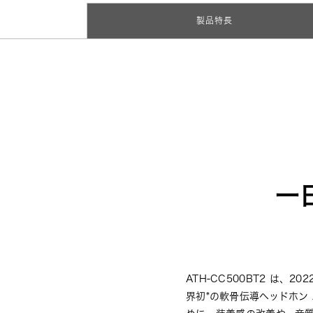
製品特長
一
ATH-CC500BT2 は
界初*の軟骨伝導ヘッドホン A