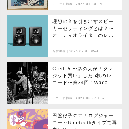
レコード情報｜2026.01.30 Fri
理想の音を引き出すスピー
カーセッティングとは？〜
オーディオライターのレ
コード講座〜
音響機器｜2025.02.05 Wed
Credit5 〜あの人が「クレ
ジット買い」した5枚のレ
コード〜第24回：Wada
Mambo
レコード情報｜2024.06.27 Thu
円盤好子のアナログジャー
ニー～Bluetoothタイプで再