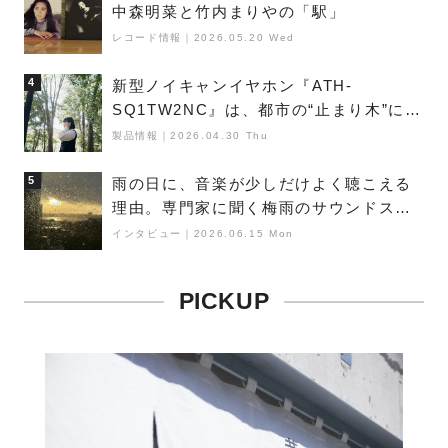
中森明菜と竹内まりやの「駅」
レコード情報
｜
2026.05.20 Wed
4
新型ノイキャンイヤホン『ATH-
SQ1TW2NC』は、都市の“止まり木”にな
り得るーシンガーソングライター浮
製品情報
｜
2026.04.30 Thu
（Buoy）
5
雨の日に、音楽が少しだけよく聴こえる
理由。専門家に聞く梅雨のサウンドス
ケープ
インタビュー
｜
2026.06.15 Mon
PICKUP