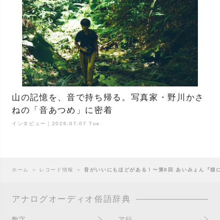
山の記憶を、音で持ち帰る。写真家・野川かさ
ねの「音あつめ」に密着
インタビュー｜2026.07.07 Tue
ホーム
＞
レコード情報
＞
音がいいにもほどがある！〜第8回 あいみょん『猫
アナログオーディオ俗語辞典
数字
ア行