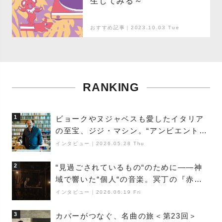
生してみる～
おすすめ記事｜2023.10.03 Tue
RANKING
1
ビョークやヌジャベスも愛したイタリア
の至宝、ジジ・マシン。“アンビエントの
巨匠”が明かす創作の原点と、「動き」に
インタビュー
｜
2026.05.28 Thu
満ちた最新作の背景
2
“見過ごされているもの“のために――神
域で響いた“個人“の音楽。冥丁の『赤城
夜神楽』をレポート
インタビュー
｜
2026.06.19 Fri
3
カバーがつなぐ、名曲の旅＜第23回＞