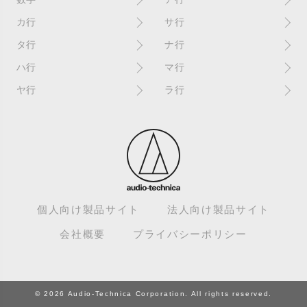
10インチ
RPM(33,45)
カ行
サ行
12インチシングル
アイソレーター
書き込み
サイン
タ行
ナ行
4チャンネル
赤盤
歌詞カード
サンプラー
ターンテーブル
アセテート盤
2枚使い
ハ行
マ行
歌詞記載ジャケット
CDJ
ダイカット
頭出し
New（レコードコンディショ
ガチャ盤
ハウリング
シールド盤
マスターテンポ
ン）
ヤ行
ラ行
ダイナフレックス
EPアダプター
カットアウト
剥がれ
重量盤
マスターボリューム
New（カバーコンディショ
ダブルジャケット
汚れ
EPレコード
ライナー / ライナーノーツ
ン）
カットイン
バックスピン
シュリンク / シュリンク付き
マスタリング
チャンネル
イコライザー / EQ
ラッカー盤
角折れ / 角潰れ
パテントスリーブ
シュリンク残存
マトリックス番号
チリノイズ
インシュレーター
リイシュー / 再発
壁（壁レコ）
バトルDJ
白盤
未開封
テープ
インナースリーブ
リミックス
紙ジャケ
バトルブレイクス
針圧
ミキサー
DJコントローラー
ウォーターダメージ
ループ
カラー盤
針飛び
スクラッチ
耳
Discogs（ディスコグス）
内袋
ループ溝/ロックド・グルーヴ/
ガリ
盤反り
スタビライザー
M / NM（レコードコンディ
ループ集
出音
EX（レコードコンディショ
ション）
カンパニースリーブ
パンチホール
スチレン盤
ン）
レーベルダメージ
個人向け製品サイト
法人向け製品サイト
テストプレス
M / NM（カバーコンディショ
CUE
B2B
ステッカー
EX（カバーコンディション）
ロータリーミキサー
ン）
デッドワックス
会社概要
プライバシーポリシー
キューバーン
ビートジャグリング
ステレオ
エサ箱
ロングミックス
モニター
特典付き
組み合わせ
ヒートダメージ
スピンドルマーク
SE
モニタリング
トランスフォーマー
グルーブガード/GG
ビートマッチング
スリップシート
SPレコード
モノラル
トリックプレイ
ゲイン
BPM
スリップマット / ゴムマット
エディット
ドリルホール
© 2026 Audio-Technica Corporation. All rights reserved.
検盤
ピクチャーディスク
擦れ痕
エフェクター