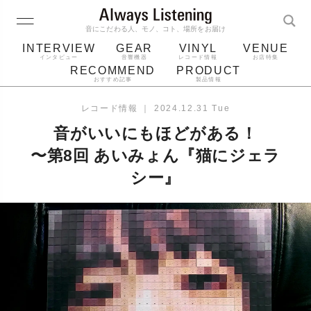
音にこだわる人、モノ、コト、場所をお届け
INTERVIEW
GEAR
VINYL
VENUE
インタビュー
音響機器
レコード情報
お店特集
RECOMMEND
PRODUCT
おすすめ記事
製品情報
レコード
プレーヤー
音質
スピーカー
レコード情報
｜
2024.12.31 Tue
ジャケット
bluetooth
アルバム
音がいいにもほどがある！
レコード針
〜第8回 あいみょん『猫にジェラ
シー』