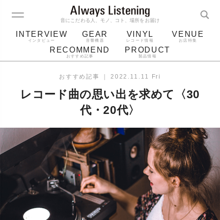
音にこだわる人、モノ、コト、場所をお届け
INTERVIEW
GEAR
VINYL
VENUE
インタビュー
音響機器
レコード情報
お店特集
RECOMMEND
PRODUCT
おすすめ記事
製品情報
レコード
プレーヤー
音質
スピーカー
おすすめ記事
｜
2022.11.11 Fri
ジャケット
bluetooth
アルバム
レコード曲の思い出を求めて〈30
レコード針
代・20代〉