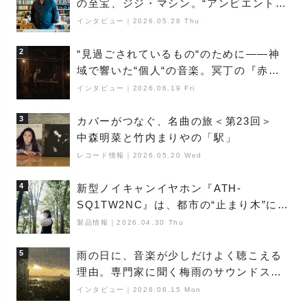
の至宝、ジジ・マシン。“アンビエントの
巨匠”が明かす創作の原点と、「動き」に
インタビュー
｜
2026.05.28 Thu
満ちた最新作の背景
2
“見過ごされているもの“のために――神
域で響いた“個人“の音楽。冥丁の『赤城
夜神楽』をレポート
インタビュー
｜
2026.06.19 Fri
3
カバーがつなぐ、名曲の旅＜第23回＞
中森明菜と竹内まりやの「駅」
レコード情報
｜
2026.05.20 Wed
4
新型ノイキャンイヤホン『ATH-
SQ1TW2NC』は、都市の“止まり木”にな
り得るーシンガーソングライター浮
製品情報
｜
2026.04.30 Thu
（Buoy）
5
雨の日に、音楽が少しだけよく聴こえる
理由。専門家に聞く梅雨のサウンドス
ケープ
インタビュー
｜
2026.06.15 Mon