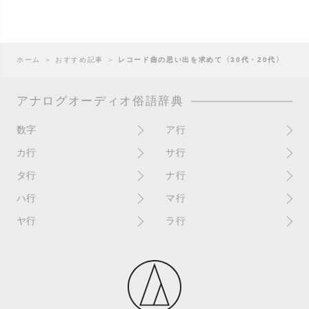
ホーム
＞
おすすめ記事
＞
レコード曲の思い出を求めて〈30代・20代〉
アナログオーディオ俗語辞典
数字
ア行
10インチ
RPM(33,45)
カ行
サ行
12インチシングル
アイソレーター
書き込み
サイン
タ行
ナ行
4チャンネル
赤盤
歌詞カード
サンプラー
ターンテーブル
アセテート盤
2枚使い
ハ行
マ行
歌詞記載ジャケット
CDJ
ダイカット
頭出し
New（レコードコンディショ
ガチャ盤
ハウリング
シールド盤
マスターテンポ
ン）
ヤ行
ラ行
ダイナフレックス
EPアダプター
カットアウト
剥がれ
重量盤
マスターボリューム
New（カバーコンディショ
ダブルジャケット
汚れ
EPレコード
ライナー / ライナーノーツ
ン）
カットイン
バックスピン
シュリンク / シュリンク付き
マスタリング
チャンネル
イコライザー / EQ
ラッカー盤
角折れ / 角潰れ
パテントスリーブ
シュリンク残存
マトリックス番号
チリノイズ
インシュレーター
リイシュー / 再発
壁（壁レコ）
バトルDJ
白盤
未開封
テープ
インナースリーブ
リミックス
紙ジャケ
バトルブレイクス
針圧
ミキサー
DJコントローラー
ウォーターダメージ
ループ
カラー盤
針飛び
スクラッチ
耳