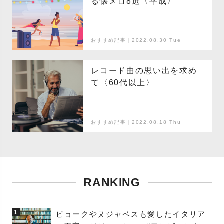
る懐メロ8選〈平成〉
おすすめ記事｜2022.08.30 Tue
レコード曲の思い出を求め
て〈60代以上〉
おすすめ記事｜2022.08.18 Thu
RANKING
1
ビョークやヌジャベスも愛したイタリア