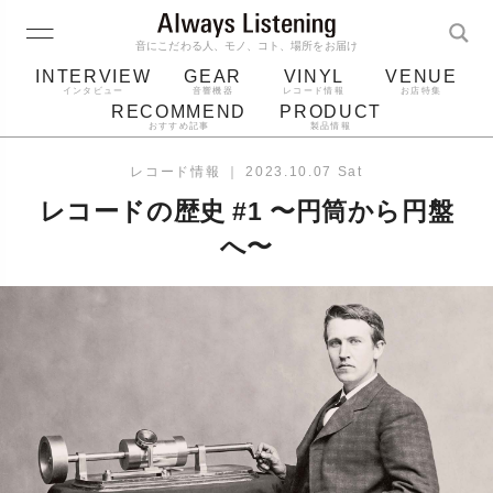
音にこだわる人、モノ、コト、場所をお届け
INTERVIEW
GEAR
VINYL
VENUE
インタビュー
音響機器
レコード情報
お店特集
RECOMMEND
PRODUCT
おすすめ記事
製品情報
レコード
プレーヤー
音質
スピーカー
レコード情報
｜
2023.10.07 Sat
ジャケット
bluetooth
アルバム
レコードの歴史 #1 〜円筒から円盤
レコード針
へ〜