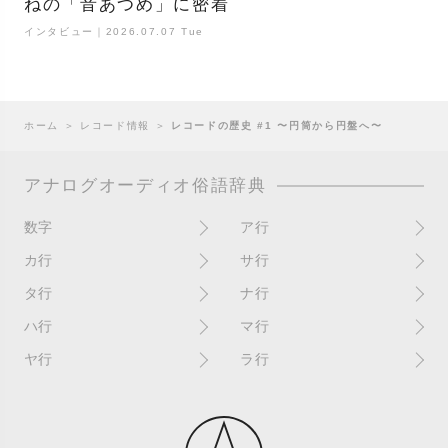
ねの「音あつめ」に密着
インタビュー｜2026.07.07 Tue
ホーム
＞
レコード情報
＞
レコードの歴史 #1 〜円筒から円盤へ〜
アナログオーディオ俗語辞典
数字
ア行
10インチ
RPM(33,45)
カ行
サ行
12インチシングル
アイソレーター
書き込み
サイン
タ行
ナ行
4チャンネル
赤盤
歌詞カード
サンプラー
ターンテーブル
アセテート盤
2枚使い
ハ行
マ行
歌詞記載ジャケット
CDJ
ダイカット
頭出し
New（レコードコンディショ
ガチャ盤
ハウリング
シールド盤
マスターテンポ
ン）
ヤ行
ラ行
ダイナフレックス
EPアダプター
カットアウト
剥がれ
重量盤
マスターボリューム
New（カバーコンディショ
ダブルジャケット
汚れ
EPレコード
ライナー / ライナーノーツ
ン）
カットイン
バックスピン
シュリンク / シュリンク付き
マスタリング
チャンネル
イコライザー / EQ
ラッカー盤
角折れ / 角潰れ
パテントスリーブ
シュリンク残存
マトリックス番号
チリノイズ
インシュレーター
リイシュー / 再発
壁（壁レコ）
バトルDJ
白盤
未開封