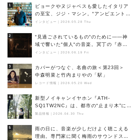
1
ビョークやヌジャベスも愛したイタリア
の至宝、ジジ・マシン。“アンビエントの
巨匠”が明かす創作の原点と、「動き」に
インタビュー
｜
2026.05.28 Thu
満ちた最新作の背景
2
“見過ごされているもの“のために――神
域で響いた“個人“の音楽。冥丁の『赤城
夜神楽』をレポート
インタビュー
｜
2026.06.19 Fri
3
カバーがつなぐ、名曲の旅＜第23回＞
中森明菜と竹内まりやの「駅」
レコード情報
｜
2026.05.20 Wed
4
新型ノイキャンイヤホン『ATH-
SQ1TW2NC』は、都市の“止まり木”にな
り得るーシンガーソングライター浮
製品情報
｜
2026.04.30 Thu
（Buoy）
5
雨の日に、音楽が少しだけよく聴こえる
理由。専門家に聞く梅雨のサウンドス