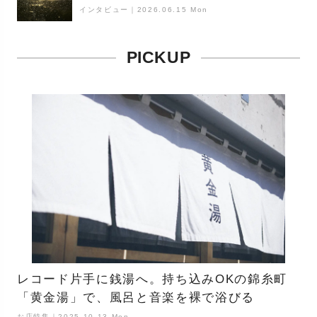
ケープ
インタビュー
｜
2026.06.15 Mon
PICKUP
レコード片手に銭湯へ。持ち込みOKの錦糸町
「黄金湯」で、風呂と音楽を裸で浴びる
お店特集｜2025.10.13 Mon