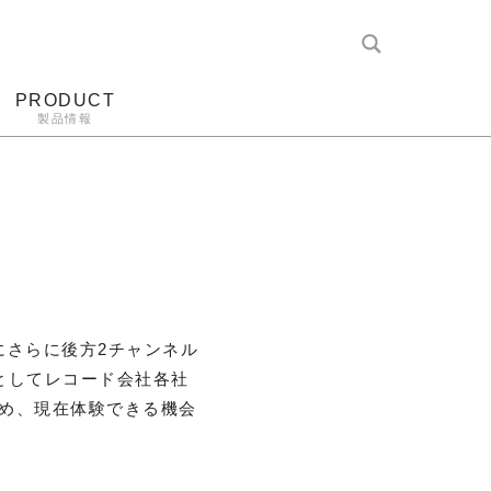
PRODUCT
製品情報
レコード針
ヘッドホン
アンプ
アナログ
)にさらに後方2チャンネル
としてレコード会社各社
め、現在体験できる機会