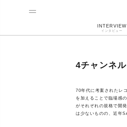
INTERVIEW
インタビュー
レコード
プレーヤー
音質
カートリ
4チャンネル
70年代に考案されたレ
を加えることで臨場感の
がそれぞれの規格で開
は少ないものの、近年S