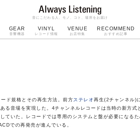
音にこだわる人、モノ、コト、場所をお届け
GEAR
VINYL
VENUE
RECOMMEND
音響機器
レコード情報
お店特集
おすすめ記事
スピーカー
ジャケット
bluetooth
アルバム
ッジ
マイク
ターンテーブル
Audio-Technica
コード規格とその再生方法。前方
ステレオ
再生(2チャンネル
ある音場を実現した。4チャンネルレコードは当時の新方式
発していた。レコードでは専用のシステムと盤が必要になるた
ACDでの再発売が進んでいる。