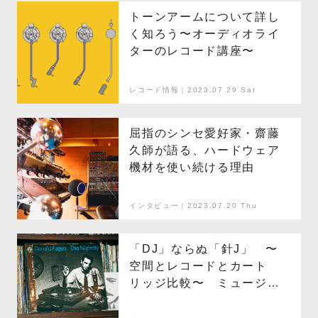
トーンアームについて詳し
く知ろう〜オーディオライ
ターのレコード講座〜
レコード情報｜2023.07.29 Sat
屈指のシンセ愛好家・齋藤
久師が語る、ハードウェア
機材を使い続ける理由
インタビュー｜2023.07.20 Thu
「DJ」ならぬ「針J」 〜
空間とレコードとカート
リッジ比較〜 ミュージッ
クバー「セイリンシュー
ズ」 プロダクトデザイナー