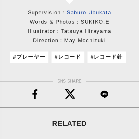
Supervision：
Saburo Ubukata
Words & Photos：SUKIKO.E
Illustrator：Tatsuya Hirayama
Direction：May Mochizuki
プレーヤー
レコード
レコード針
SNS SHARE
RELATED