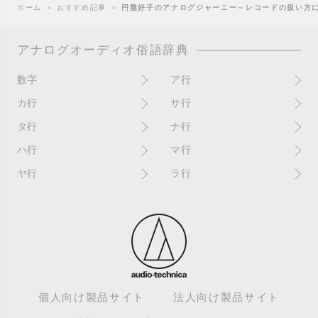
ホーム
＞
おすすめ記事
＞
円盤好子のアナログジャーニー～レコードの扱い方に
アナログオーディオ俗語辞典
数字
ア行
10インチ
RPM(33,45)
カ行
サ行
12インチシングル
アイソレーター
書き込み
サイン
タ行
ナ行
4チャンネル
赤盤
歌詞カード
サンプラー
ターンテーブル
アセテート盤
2枚使い
ハ行
マ行
歌詞記載ジャケット
CDJ
ダイカット
頭出し
New（レコードコンディショ
ガチャ盤
ハウリング
シールド盤
マスターテンポ
ン）
ヤ行
ラ行
ダイナフレックス
EPアダプター
カットアウト
剥がれ
重量盤
マスターボリューム
New（カバーコンディショ
ダブルジャケット
汚れ
EPレコード
ライナー / ライナーノーツ
ン）
カットイン
バックスピン
シュリンク / シュリンク付き
マスタリング
チャンネル
イコライザー / EQ
ラッカー盤
角折れ / 角潰れ
パテントスリーブ
シュリンク残存
マトリックス番号
チリノイズ
インシュレーター
リイシュー / 再発
壁（壁レコ）
バトルDJ
白盤
未開封
テープ
インナースリーブ
リミックス
紙ジャケ
バトルブレイクス
針圧
ミキサー
DJコントローラー
ウォーターダメージ
ループ
カラー盤
針飛び
スクラッチ
耳
Discogs（ディスコグス）
内袋
ループ溝/ロックド・グルーヴ/
ガリ
盤反り
スタビライザー
M / NM（レコードコンディ
ループ集
出音
EX（レコードコンディショ
ション）
カンパニースリーブ
パンチホール
スチレン盤
ン）
レーベルダメージ
個人向け製品サイト
法人向け製品サイト
テストプレス
M / NM（カバーコンディショ
CUE
B2B
ステッカー
EX（カバーコンディション）
ロータリーミキサー
ン）