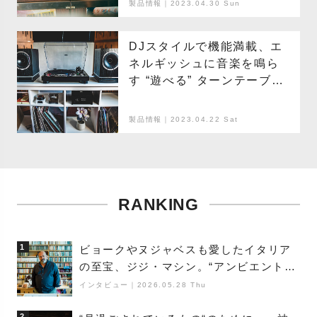
製品情報｜2023.04.30 Sun
角田陽太編 Part.02
DJスタイルで機能満載、エ
ネルギッシュに音楽を鳴ら
す “遊べる” ターンテーブル
『AT-LP120XBT-USB』
製品情報｜2023.04.22 Sat
RANKING
1
ビョークやヌジャベスも愛したイタリア
の至宝、ジジ・マシン。“アンビエントの
巨匠”が明かす創作の原点と、「動き」に
インタビュー
｜
2026.05.28 Thu
満ちた最新作の背景
2