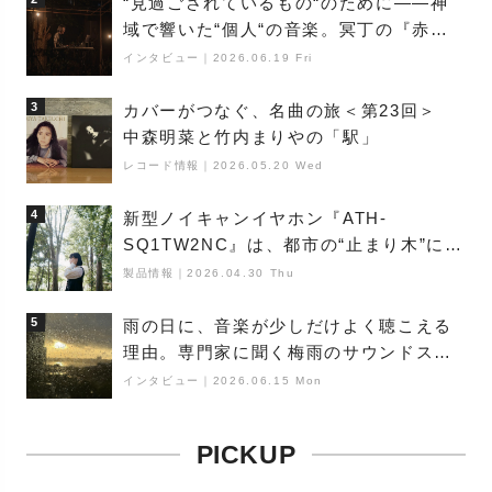
“見過ごされているもの“のために――神
域で響いた“個人“の音楽。冥丁の『赤城
夜神楽』をレポート
インタビュー
｜
2026.06.19 Fri
3
カバーがつなぐ、名曲の旅＜第23回＞
中森明菜と竹内まりやの「駅」
レコード情報
｜
2026.05.20 Wed
4
新型ノイキャンイヤホン『ATH-
SQ1TW2NC』は、都市の“止まり木”にな
り得るーシンガーソングライター浮
製品情報
｜
2026.04.30 Thu
（Buoy）
5
雨の日に、音楽が少しだけよく聴こえる
理由。専門家に聞く梅雨のサウンドス
ケープ
インタビュー
｜
2026.06.15 Mon
PICKUP