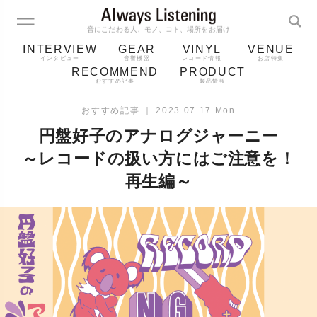
音にこだわる人、モノ、コト、場所をお届け
INTERVIEW
GEAR
VINYL
VENUE
インタビュー
音響機器
レコード情報
お店特集
RECOMMEND
PRODUCT
おすすめ記事
製品情報
レコード
プレーヤー
音質
スピーカー
おすすめ記事
｜
2023.07.17 Mon
ジャケット
bluetooth
アルバム
円盤好子のアナログジャーニー
レコード針
～レコードの扱い方にはご注意を！
再生編～