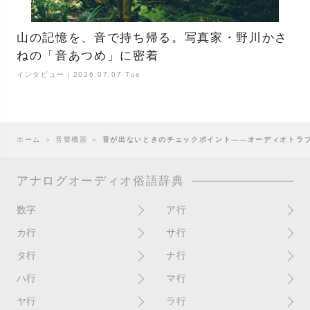
山の記憶を、音で持ち帰る。写真家・野川かさ
ねの「音あつめ」に密着
インタビュー｜2026.07.07 Tue
ホーム
＞
音響機器
＞
音が出ないときのチェックポイント——オーディオトラ
アナログオーディオ俗語辞典
数字
ア行
10インチ
RPM(33,45)
カ行
サ行
12インチシングル
アイソレーター
書き込み
サイン
タ行
ナ行
4チャンネル
赤盤
歌詞カード
サンプラー
ターンテーブル
アセテート盤
2枚使い
ハ行
マ行
歌詞記載ジャケット
CDJ
ダイカット
頭出し
New（レコードコンディショ
ガチャ盤
ハウリング
シールド盤
マスターテンポ
ン）
ヤ行
ラ行
ダイナフレックス
EPアダプター