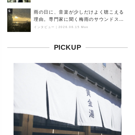
（Buoy）
5
雨の日に、音楽が少しだけよく聴こえる
理由。専門家に聞く梅雨のサウンドス
ケープ
インタビュー
｜
2026.06.15 Mon
PICKUP