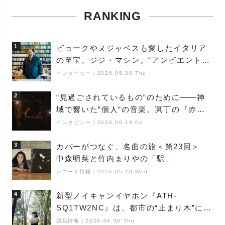
RANKING
1
ビョークやヌジャベスも愛したイタリア
の至宝、ジジ・マシン。“アンビエントの
巨匠”が明かす創作の原点と、「動き」に
インタビュー
｜
2026.05.28 Thu
満ちた最新作の背景
2
“見過ごされているもの“のために――神
域で響いた“個人“の音楽。冥丁の『赤城
夜神楽』をレポート
インタビュー
｜
2026.06.19 Fri
3
カバーがつなぐ、名曲の旅＜第23回＞
中森明菜と竹内まりやの「駅」
レコード情報
｜
2026.05.20 Wed
4
新型ノイキャンイヤホン『ATH-
SQ1TW2NC』は、都市の“止まり木”にな
り得るーシンガーソングライター浮
製品情報
｜
2026.04.30 Thu