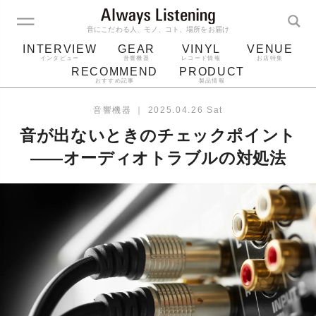
音にこだわる人、モノ、コト、場所をお届け
INTERVIEW
GEAR
VINYL
VENUE
インタビュー
音響機器
レコード情報
お店特集
RECOMMEND
PRODUCT
おすすめ記事
製品情報
レコード
プレーヤー
音質
スピーカー
音響機器
｜
2025.04.26 Sat
ジャケット
bluetooth
アルバム
音が出ないときのチェックポイント
レコード針
——オーディオトラブルの対処法