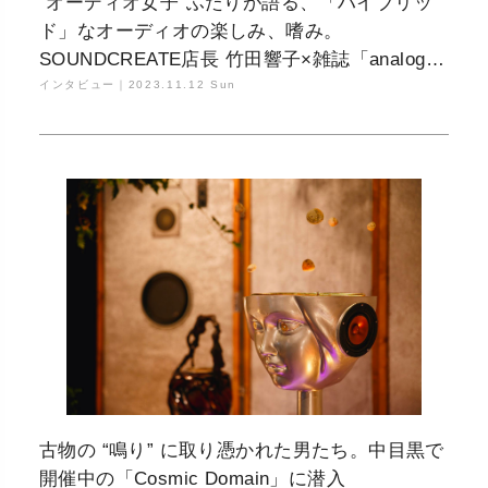
“オーディオ女子”ふたりが語る、「ハイブリッ
ド」なオーディオの楽しみ、嗜み。
SOUNDCREATE店長 竹田響子×雑誌「analog」
編集長 野間美紀子
インタビュー｜
2023.11.12 Sun
古物の “鳴り” に取り憑かれた男たち。中目黒で
開催中の「Cosmic Domain」に潜入