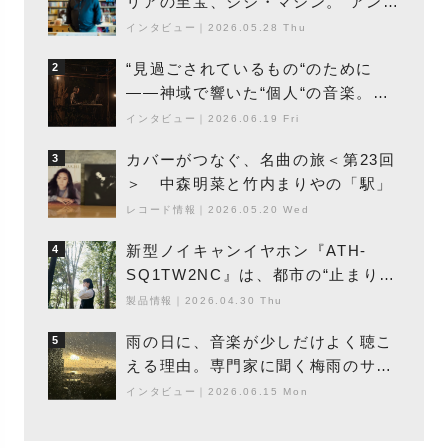
リアの至宝、ジジ・マシン。“アンビ
エントの巨匠”が明かす創作の原点
インタビュー
｜
2026.05.28 Thu
と、「動き」に満ちた最新作の背景
“見過ごされているもの“のために
2
――神域で響いた“個人“の音楽。冥
丁の『赤城 夜神楽』をレポート
インタビュー
｜
2026.06.19 Fri
カバーがつなぐ、名曲の旅＜第23回
3
＞ 中森明菜と竹内まりやの「駅」
レコード情報
｜
2026.05.20 Wed
新型ノイキャンイヤホン『ATH-
4
SQ1TW2NC』は、都市の“止まり
木”になり得るーシンガーソングライ
製品情報
｜
2026.04.30 Thu
ター浮（Buoy）
雨の日に、音楽が少しだけよく聴こ
5
える理由。専門家に聞く梅雨のサウ
ンドスケープ
インタビュー
｜
2026.06.15 Mon