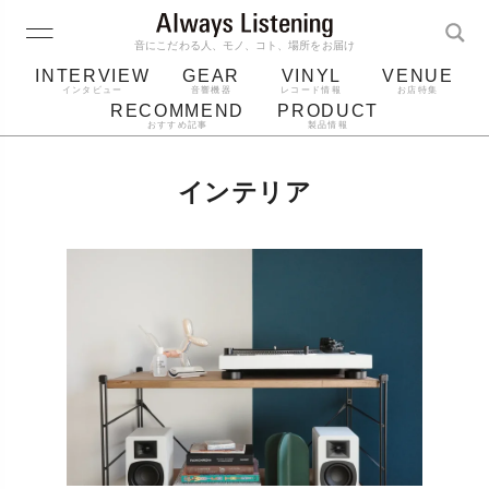
音にこだわる人、モノ、コト、場所をお届け
INTERVIEW
GEAR
VINYL
VENUE
インタビュー
音響機器
レコード情報
お店特集
RECOMMEND
PRODUCT
おすすめ記事
製品情報
レコード
プレーヤー
音質
スピーカー
インテリア
ジャケット
bluetooth
アルバム
レコード針