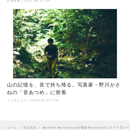
お店特集｜2025.08.22 Fri
山の記憶を、音で持ち帰る。写真家・野川かさ
ねの「音あつめ」に密着
インタビュー｜2026.07.07 Tue
ホーム
＞
製品情報
＞
Bellbet Warehouseが送るBluetoothレコード