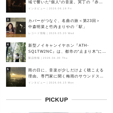
域で響いた“個人“の音楽。冥丁の『赤城
夜神楽』をレポート
インタビュー
｜
2026.06.19 Fri
3
カバーがつなぐ、名曲の旅＜第23回＞
中森明菜と竹内まりやの「駅」
レコード情報
｜
2026.05.20 Wed
4
新型ノイキャンイヤホン『ATH-
SQ1TW2NC』は、都市の“止まり木”にな
り得るーシンガーソングライター浮
製品情報
｜
2026.04.30 Thu
（Buoy）
5
雨の日に、音楽が少しだけよく聴こえる
理由。専門家に聞く梅雨のサウンドス
ケープ
インタビュー
｜
2026.06.15 Mon
PICKUP