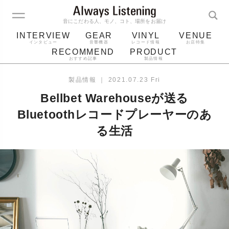
音にこだわる人、モノ、コト、場所をお届け
INTERVIEW
GEAR
VINYL
VENUE
インタビュー
音響機器
レコード情報
お店特集
RECOMMEND
PRODUCT
おすすめ記事
製品情報
レコード
プレーヤー
音質
スピーカー
製品情報
｜
2021.07.23 Fri
ジャケット
bluetooth
アルバム
Bellbet Warehouseが送る
レコード針
Bluetoothレコードプレーヤーのあ
る生活