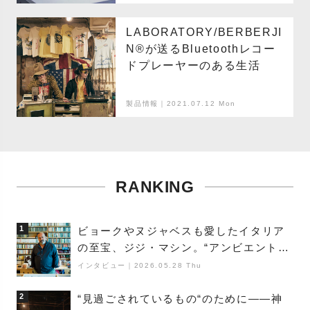
LABORATORY/BERBERJI
N®️が送るBluetoothレコー
ドプレーヤーのある生活
製品情報｜2021.07.12 Mon
RANKING
1
ビョークやヌジャベスも愛したイタリア
の至宝、ジジ・マシン。“アンビエントの
巨匠”が明かす創作の原点と、「動き」に
インタビュー
｜
2026.05.28 Thu
満ちた最新作の背景
2
“見過ごされているもの“のために――神