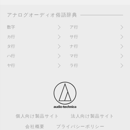
アナログオーディオ俗語辞典
数字
ア行
10インチ
RPM(33,45)
カ行
サ行
12インチシングル
アイソレーター
書き込み
サイン
タ行
ナ行
4チャンネル
赤盤
歌詞カード
サンプラー
ターンテーブル
アセテート盤
2枚使い
ハ行
マ行
歌詞記載ジャケット
CDJ
ダイカット
頭出し
New（レコードコンディショ
ガチャ盤
ハウリング
シールド盤
マスターテンポ
ン）
ヤ行
ラ行
ダイナフレックス
EPアダプター
カットアウト
剥がれ
重量盤
マスターボリューム
New（カバーコンディショ
ダブルジャケット
汚れ
EPレコード
ライナー / ライナーノーツ
ン）
カットイン
バックスピン
シュリンク / シュリンク付き
マスタリング
チャンネル
イコライザー / EQ
ラッカー盤
角折れ / 角潰れ
パテントスリーブ
シュリンク残存
マトリックス番号
チリノイズ
インシュレーター
リイシュー / 再発
壁（壁レコ）
バトルDJ
白盤
未開封
テープ
インナースリーブ
リミックス
紙ジャケ
バトルブレイクス
針圧
ミキサー
DJコントローラー
ウォーターダメージ
ループ
カラー盤
針飛び
スクラッチ
耳
Discogs（ディスコグス）
内袋
ループ溝/ロックド・グルーヴ/
ガリ
盤反り
スタビライザー
M / NM（レコードコンディ
ループ集
出音
EX（レコードコンディショ
ション）
カンパニースリーブ
パンチホール
スチレン盤
ン）
レーベルダメージ
個人向け製品サイト
法人向け製品サイト
テストプレス
M / NM（カバーコンディショ
CUE
B2B
ステッカー
EX（カバーコンディション）
ロータリーミキサー
ン）
デッドワックス
会社概要
プライバシーポリシー
キューバーン
ビートジャグリング
ステレオ
エサ箱
ロングミックス
モニター