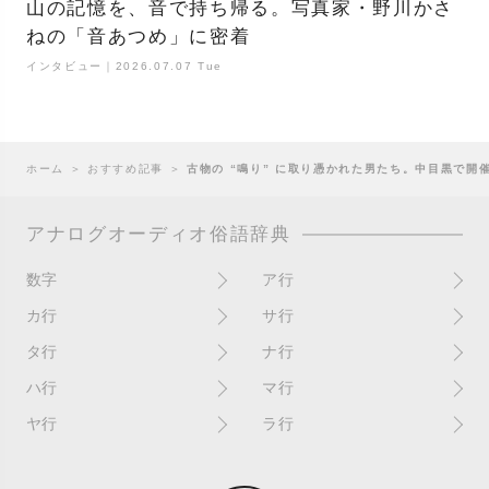
山の記憶を、音で持ち帰る。写真家・野川かさ
ねの「音あつめ」に密着
インタビュー｜2026.07.07 Tue
ホーム
＞
おすすめ記事
＞
古物の “鳴り” に取り憑かれた男たち。中目黒で開催中
アナログオーディオ俗語辞典
数字
ア行
10インチ
RPM(33,45)
カ行
サ行
12インチシングル
アイソレーター
書き込み
サイン
タ行
ナ行
4チャンネル
赤盤
歌詞カード
サンプラー
ターンテーブル
アセテート盤
2枚使い
ハ行
マ行
歌詞記載ジャケット
CDJ
ダイカット
頭出し
New（レコードコンディショ
ガチャ盤
ハウリング
シールド盤
マスターテンポ
ン）
ヤ行
ラ行
ダイナフレックス
EPアダプター
カットアウト
剥がれ
重量盤
マスターボリューム
New（カバーコンディショ
ダブルジャケット
汚れ
EPレコード
ライナー / ライナーノーツ
ン）
カットイン
バックスピン
シュリンク / シュリンク付き
マスタリング
チャンネル
イコライザー / EQ
ラッカー盤