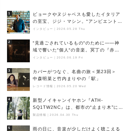
1
ビョークやヌジャベスも愛したイタリア
の至宝、ジジ・マシン。“アンビエントの
巨匠”が明かす創作の原点と、「動き」に
インタビュー
｜
2026.05.28 Thu
満ちた最新作の背景
2
“見過ごされているもの“のために――神
域で響いた“個人“の音楽。冥丁の『赤城
夜神楽』をレポート
インタビュー
｜
2026.06.19 Fri
3
カバーがつなぐ、名曲の旅＜第23回＞
中森明菜と竹内まりやの「駅」
レコード情報
｜
2026.05.20 Wed
4
新型ノイキャンイヤホン『ATH-
SQ1TW2NC』は、都市の“止まり木”にな
り得るーシンガーソングライター浮
製品情報
｜
2026.04.30 Thu
（Buoy）
5
雨の日に、音楽が少しだけよく聴こえる