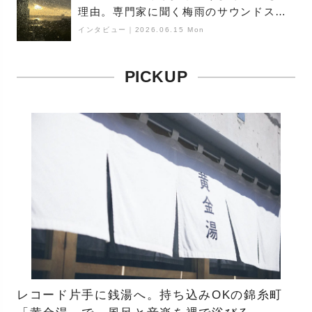
理由。専門家に聞く梅雨のサウンドス
ケープ
インタビュー
｜
2026.06.15 Mon
PICKUP
レコード片手に銭湯へ。持ち込みOKの錦糸町