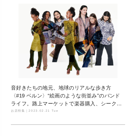
音好きたちの地元、地球のリアルな歩き方
〈#19 ベルン〉“絵画のような街並み”のバンド
ライフ。路上マーケットで楽器購入、シーク
レットパーティ、制作合間の川遊び
お店特集｜
2023.02.21 Tue