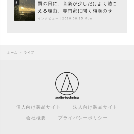
雨の日に、音楽が少しだけよく聴こ
5
える理由。専門家に聞く梅雨のサウ
ンドスケープ
インタビュー
｜
2026.06.15 Mon
ホーム
＞
ライブ
個人向け製品サイト
法人向け製品サイト
会社概要
プライバシーポリシー