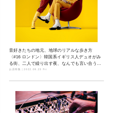
音好きたちの地元、地球のリアルな歩き方
〈#16 ロンドン〉韓国系イギリス人デュオがみ
る街、二人で繰り出す夜、なんでも言い合う音
楽制作
お店特集｜
2022.09.23 Fri