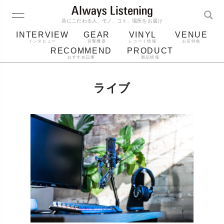
音にこだわる人、モノ、コト、場所をお届け
INTERVIEW
GEAR
VINYL
VENUE
インタビュー
音響機器
レコード情報
お店特集
RECOMMEND
PRODUCT
おすすめ記事
製品情報
レコード
プレーヤー
音質
スピーカー
ライブ
ジャケット
bluetooth
アルバム
レコード針