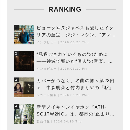
RANKING
ビョークやヌジャベスも愛したイタ
1
リアの至宝、ジジ・マシン。“アンビ
エントの巨匠”が明かす創作の原点
インタビュー
｜
2026.05.28 Thu
と、「動き」に満ちた最新作の背景
“見過ごされているもの“のために
2
――神域で響いた“個人“の音楽。冥
丁の『赤城 夜神楽』をレポート
インタビュー
｜
2026.06.19 Fri
カバーがつなぐ、名曲の旅＜第23回
3
＞ 中森明菜と竹内まりやの「駅」
レコード情報
｜
2026.05.20 Wed
新型ノイキャンイヤホン『ATH-
4
SQ1TW2NC』は、都市の“止まり
木”になり得るーシンガーソングライ
製品情報
｜
2026.04.30 Thu
ター浮（Buoy）