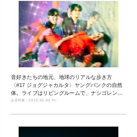
音好きたちの地元、地球のリアルな歩き方
〈#17 ジョグジャカルタ〉ヤングパンクの自然
体。ライブはリビングルームで、ナシゴレンは
母校前の屋台で
お店特集｜
2023.02.03 Fri