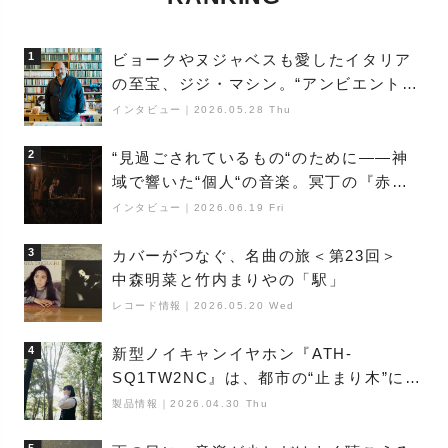
1
ビョークやヌジャベスも愛したイタリア
の至宝、ジジ・マシン。“アンビエントの
巨匠”が明かす創作の原点と、「動き」に
インタビュー
｜
2026.05.28 Thu
満ちた最新作の背景
2
“見過ごされているもの“のために――神
域で響いた“個人“の音楽。冥丁の『赤城
夜神楽』をレポート
インタビュー
｜
2026.06.19 Fri
3
カバーがつなぐ、名曲の旅＜第23回＞
中森明菜と竹内まりやの「駅」
レコード情報
｜
2026.05.20 Wed
4
新型ノイキャンイヤホン『ATH-
SQ1TW2NC』は、都市の“止まり木”にな
り得るーシンガーソングライター浮
製品情報
｜
2026.04.30 Thu
（Buoy）
5