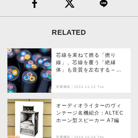
RELATED
芯線を束ねて撚る「撚り
線」、芯線を覆う「絶縁
体」も音質を左右する～
ディープすぎるオーディオ
ケーブルの世界～
音響機器｜2024.11.12 Tue
オーディオライターのヴィ
ンテージ名機紹介：ALTEC
ホーン型スピーカー A7編
音響機器｜2024.10.24 Thu