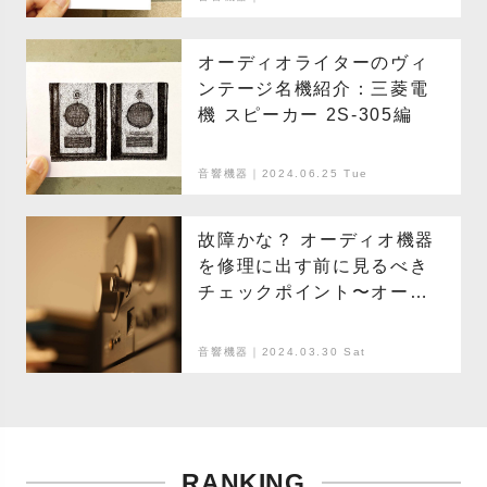
オーディオライターのヴィ
ンテージ名機紹介：三菱電
機 スピーカー 2S-305編
音響機器｜2024.06.25 Tue
故障かな？ オーディオ機器
を修理に出す前に見るべき
チェックポイント〜オー
ディオライターのレコード
講座〜
音響機器｜2024.03.30 Sat
RANKING