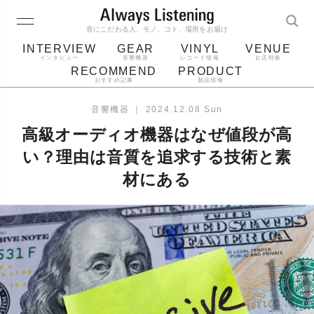
音にこだわる人、モノ、コト、場所をお届け
INTERVIEW
GEAR
VINYL
VENUE
インタビュー
音響機器
レコード情報
お店特集
RECOMMEND
PRODUCT
おすすめ記事
製品情報
レコード
プレーヤー
音質
スピーカー
音響機器
｜
2024.12.08 Sun
ジャケット
bluetooth
アルバム
高級オーディオ機器はなぜ値段が高
レコード針
い？理由は音質を追求する技術と素
材にある