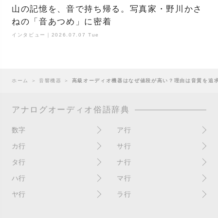
山の記憶を、音で持ち帰る。写真家・野川かさ
ねの「音あつめ」に密着
インタビュー｜2026.07.07 Tue
ホーム
＞
音響機器
＞
高級オーディオ機器はなぜ値段が高い？理由は音質を追
アナログオーディオ俗語辞典
数字
ア行
10インチ
RPM(33,45)
カ行
サ行
12インチシングル
アイソレーター
書き込み
サイン
タ行
ナ行
4チャンネル
赤盤
歌詞カード
サンプラー
ターンテーブル
アセテート盤
2枚使い
ハ行
マ行
歌詞記載ジャケット
CDJ
ダイカット
頭出し
New（レコードコンディショ
ガチャ盤
ハウリング
シールド盤
マスターテンポ
ン）
ヤ行
ラ行
ダイナフレックス
EPアダプター
カットアウト
剥がれ
重量盤
マスターボリューム
New（カバーコンディショ
ダブルジャケット
汚れ
EPレコード
ライナー / ライナーノーツ
ン）
カットイン
バックスピン
シュリンク / シュリンク付き
マスタリング