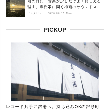
雨の日に、音楽が少しだけよく聴こえる
理由。専門家に聞く梅雨のサウンドス
ケープ
インタビュー
｜
2026.06.15 Mon
PICKUP
レコード片手に銭湯へ。持ち込みOKの錦糸町