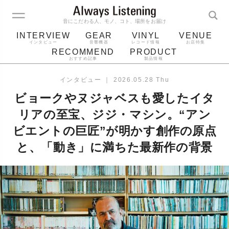
音にこだわる人、モノ、コト、場所をお届け
INTERVIEW
GEAR
VINYL
VENUE
インタビュー
音響機器
レコード情報
お店特集
RECOMMEND
PRODUCT
おすすめ記事
製品情報
レコード
プレーヤー
音質
スピーカー
インタビュー
｜
2026.05.28 Thu
ジャケット
bluetooth
アルバム
ビョークやヌジャベスも愛したイタ
レコード針
リアの至宝、ジジ・マシン。“アン
ビエントの巨匠”が明かす創作の原点
と、「動き」に満ちた最新作の背景