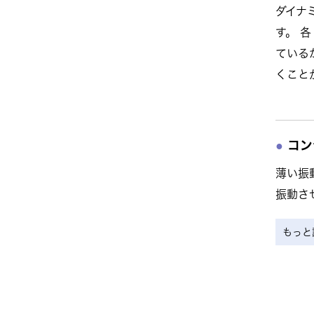
ダイナ
す。 
ている
くこと
コン
薄い振
振動さ
もっと