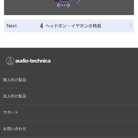
Next
4
ヘッドホン・イヤホンの特長
個人向け製品
オンラインストア限定
法人向け製品
ヘッドホン
設備音響機器
サポート
イヤホン
カラオケ機器製品
個人向け製品サポート
お問い合わせ
マイクロホン